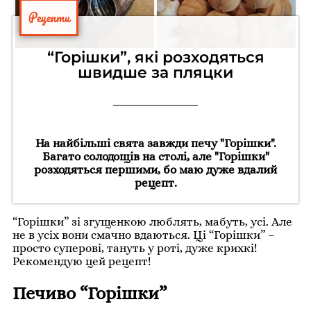
Рецепти
“Горішки”, які розходяться
швидше за пляцки
На найбільші свята завжди печу "Горішки".
Багато солодощів на столі, але "Горішки"
розходяться першими, бо маю дуже вдалий
рецепт.
“Горішки” зі згущенкою люблять, мабуть, усі. Але
не в усіх вони смачно вдаються. Ці “Горішки” –
просто суперові, тануть у роті, дуже крихкі!
Рекомендую цей рецепт!
Печиво “Горішки”