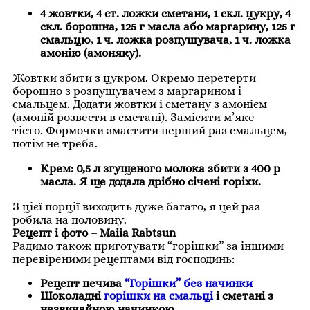
4 жовтки, 4 ст. ложки сметани, 1 скл. цукру, 4
скл. борошна, 125 г масла або маргарину, 125 г
смальцю, 1 ч. ложка розпушувача, 1 ч. ложка
амонію (амоняку).
Жовтки збити з цукром. Окремо перетерти
борошно з розпушувачем з маргарином і
смальцем. Додати жовтки і сметану з амонієм
(амоній розвести в сметані). Замісити м’яке
тісто. Формочки змастити перший раз смальцем,
потім не треба.
Крем: 0,5 л згущеного молока збити з 400 р
масла. Я ще додала дрібно січені горіхи.
З цієї порції виходить дуже багато, я цей раз
робила на половину.
Рецепт і фото – Maiia Rabtsun
Радимо також приготувати “горішки” за іншими
перевіреними рецептами від господинь:
Рецепт печива
“Горішки” без начинки
Шоколадні
горішки на смальці
і сметані з
незвичайною начинкою