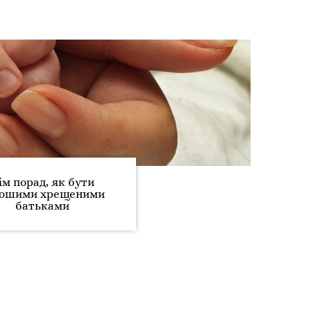
ім порад, як бути
рошими хрещеними
батьками