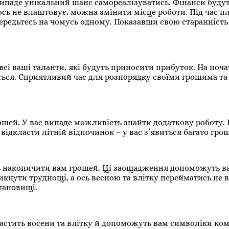
 випаде унікальний шанс самореалізуватись. Фінанси буду
щось не влаштовує, можна змінити місце роботи. Під час 
осередьтесь на чомусь одному. Показавши свою старанність 
всі ваші таланти, які будуть приносити прибуток. На поча
ться. Сприятливий час для розпорядку своїми грошима та
шей. У вас випаде можливість знайти додаткову роботу.
відкласти літній відпочинок – у вас з’явиться багато гро
ть накопичити вам грошей. Ці заощадження допоможуть в
икнути труднощі, а ось весною та влітку перейматись не в
тановищі.
астить восени та влітку й допоможуть вам символіки ко