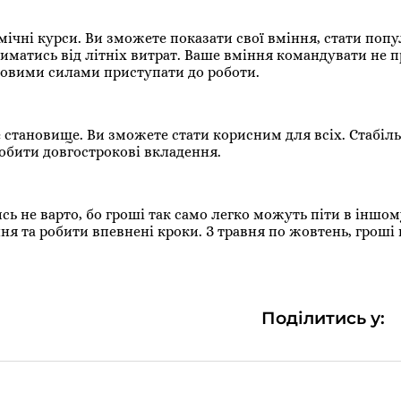
мічні курси. Ви зможете показати свої вміння, стати поп
риматись від літніх витрат. Ваше вміння командувати не 
 новими силами приступати до роботи.
е становище. Ви зможете стати корисним для всіх. Стабіль
робити довгострокові вкладення.
ись не варто, бо гроші так само легко можуть піти в іншо
ня та робити впевнені кроки. З травня по жовтень, гроші
Поділитись у: