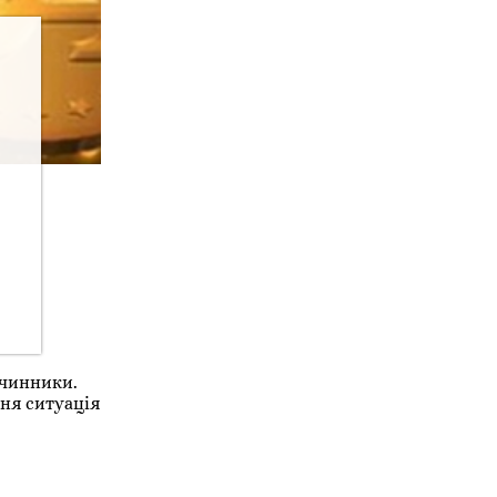
 чинники.
чня ситуація