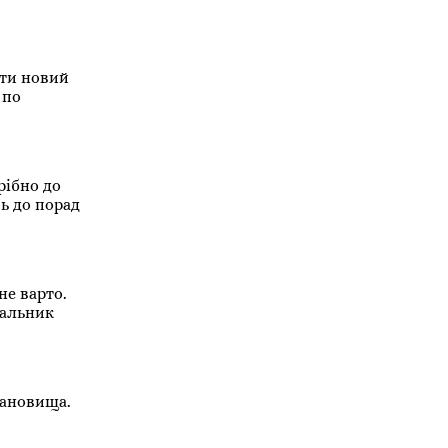
ити новий
 по
рібно до
ь до порад
не варто.
чальник
тановища.