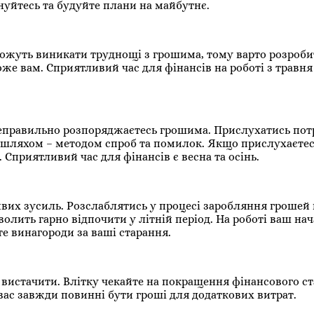
нуйтесь та будуйте плани на майбутнє.
 Можуть виникати труднощі з грошима, тому варто розроб
е вам. Сприятливий час для фінансів на роботі з травня
 неправильно розпоряджаєтесь грошима. Прислухатись пот
 шляхом – методом спроб та помилок. Якщо прислухаєтес
Сприятливий час для фінансів є весна та осінь.
вих зусиль. Розслаблятись у процесі заробляння грошей 
волить гарно відпочити у літній період. На роботі ваш на
те винагороди за ваші старання.
е вистачити. Влітку чекайте на покращення фінансового с
вас завжди повинні бути гроші для додаткових витрат.