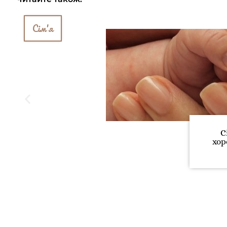
Сім'я
С
хо