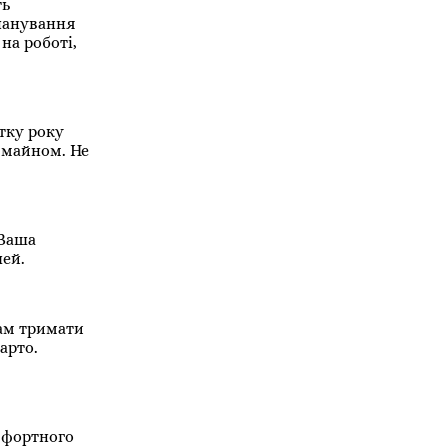
ть
планування
на роботі,
тку року
 майном. Не
 Ваша
шей.
ам тримати
арто.
мфортного