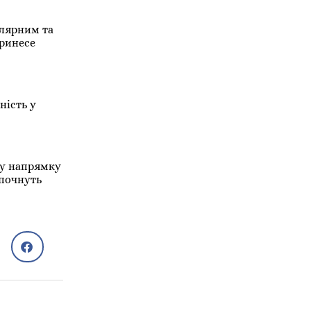
улярним та
принесе
ність у
му напрямку
 почнуть