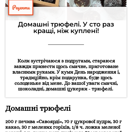
Рецепти
Домашні трюфелі. У сто раз
кращі, ніж куплені!
Коли зустрічаюся з подругами, стараюся
завжди принести щось смачне, приготоване
власними руками. У куми День народження і,
традиційно, крім подарунка, буде щось
солоденьке від мене. До вашої уваги смачні,
шоколадні, домашні цукерки - трюфелі.
Домашні трюфелі
200 г печива «Савоярді», 70 г цукрової пудри, 30 г
какао, 30 г мелених горіхів, 1/8 ч. ложка меленої