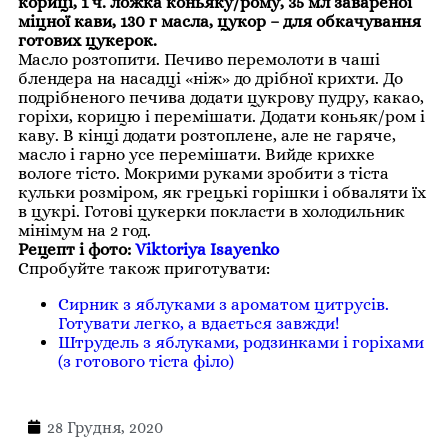
кориці, 1 ч. ложка коньяку/рому, 35 мл завареної
міцної кави, 130 г масла, цукор – для обкачування
готових цукерок.
Масло розтопити. Печиво перемолоти в чаші
блендера на насадці «ніж» до дрібної крихти. До
подрібненого печива додати цукрову пудру, какао,
горіхи, корицю і перемішати. Додати коньяк/ром і
каву. В кінці додати розтоплене, але не гаряче,
масло і гарно усе перемішати. Вийде крихке
вологе тісто. Мокрими руками зробити з тіста
кульки розміром, як грецькі горішки і обваляти їх
в цукрі. Готові цукерки покласти в холодильник
мінімум на 2 год.
Рецепт і фото:
Viktoriya Isayenko
Спробуйте також приготувати:
Сирник з яблуками з ароматом цитрусів.
Готувати легко, а вдається завжди!
Штрудель з яблуками, родзинками і горіхами
(з готового тіста філо)
28 Грудня, 2020