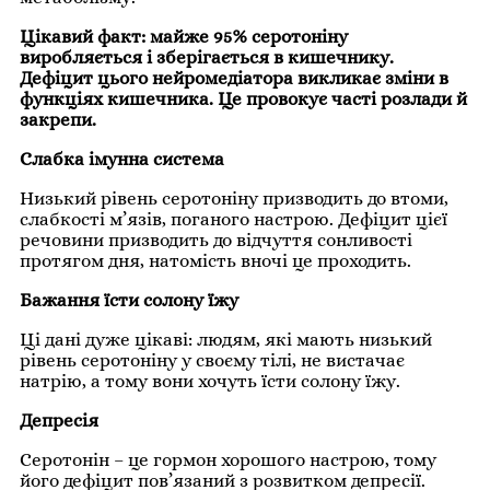
Цікавий факт: майже 95% серотоніну
виробляється і зберігається в кишечнику.
Дефіцит цього нейромедіатора викликає зміни в
функціях кишечника. Це провокує часті розлади й
закрепи.
Слабка імунна система
Низький рівень серотоніну призводить до втоми,
слабкості м’язів, поганого настрою. Дефіцит цієї
речовини призводить до відчуття сонливості
протягом дня, натомість вночі це проходить.
Бажання їсти солону їжу
Ці дані дуже цікаві: людям, які мають низький
рівень серотоніну у своєму тілі, не вистачає
натрію, а тому вони хочуть їсти солону їжу.
Депресія
Серотонін – це гормон хорошого настрою, тому
його дефіцит пов’язаний з розвитком депресії.