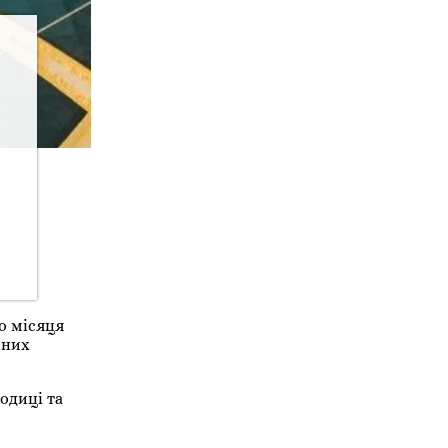
о місяця
вних
одиці та