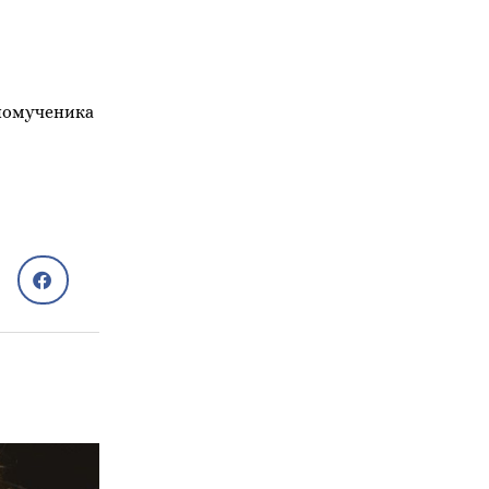
номученика
Секрет успіху