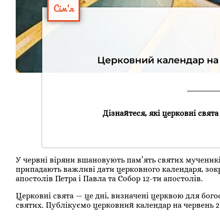
Сім'я
Церковний календар на 
Дізнайтеся, які церковні свята
У червні віряни вшановують пам’ять святих мучеників
припадають важливі дати церковного календаря, зокр
апостолів Петра і Павла та Собор 12-ти апостолів.
Церковні свята — це дні, визначені церквою для бого
святих. Публікуємо церковний календар на червень 2