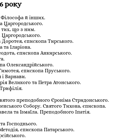
6 року
 Філософа й інших.
ха Царгородського.
 тих, що з ним.
а Царгородського.
 Доротея, єпископа Тирського.
 та Іларіона.
еодота, єпископа Анкирського.
а.
опа Олександрійського.
Тимотея, єпископа Пруського.
 і Варнави.
ія Великого та Петра Атонського.
 Трифілія.
Святого преподобного Єроніма Стридонського.
ленського Собору. Святого Тихона, єпископа.
авела та Ізмаїла. Преподобного Іпатія.
та Господнього.
Методія, єпископа Патарського.
рсійського.