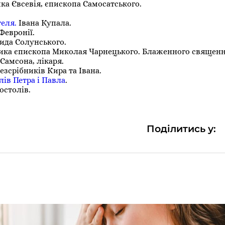
ка Євсевія, єпископа Самосатського.
.
теля.
Івана Купала.
Февронії.
вида Солунського.
ника єпископа Миколая Чарнецького. Блаженного священ
Самсона, лікаря.
езсрібників Кира та Івана.
лів Петра і Павла
.
остолів.
Поділитись у: