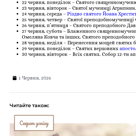
22 червня, понеділок – Святого священномучени
23 червня, вівторок – Святої мучениці Агрипини
24 червня, середа –
Різдво святого Йоана Хрести
25 червня, четвер – Святої преподобномучениці 
26 червня, п’ятниця – Святого преподобного Да
27 червня, субота – Блаженного священномуче
Омеляна Ковча та інших. Святого преподобного 
28 червня, неділя – Перенесення мощей святих б
29 червня, понеділок – Святих верховних
апосто
30 червня, вівторок – Всіх святих. Собор 12-ти ап
1 Червня, 2026
Читайте також:
Секрет успіху