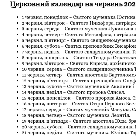
Церковний календар на червень 202
1 червня, понеділок – Святого мученика Юстина
2 червня, вівторок – Святого Никифора, патріар
3 червня, середа – Святого мученика Лукиліяна і
4 червня, четвер – Святого Митрофана, патріарх
5 червня, п’ятниця – Святого священномученика
6 червня, субота – Святих преподобних Висаріона
7 червня, неділя – Святого священномученика Т
8 червня, понеділок – Святого Теодора Стратилат
9 червня, вівторок – Святого Кирила, архієписк
10 червня, середа – Святого священномученика 
11 червня, четвер – Святих апостолів Вартоломея
12 червня, п’ятниця – Святих преподобних Онуфр
13 червня, субота – Святих мучеників Акилини і
14 червня, неділя – Святого пророка Єлисея.
15 червня, понеділок – Святого пророка Амоса. 
16 червня, вівторок – Святих Отців Першого Все
17 червня, середа – Святих мучеників Мануїла, С
18 червня, четвер – Святого мученика Леонтія.
19 червня, п’ятниця – Святого апостола Юди, бра
20 червня, субота – Святого священномученика 
21 червня, неділя – Святого мученика Юліяна Та