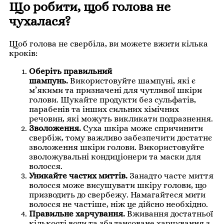
Що робити, щоб голова не
чухалася?
Щоб голова не свербіла, ви можете вжити кілька
кроків:
Оберіть правильний
шампунь.
Використовуйте шампуні, які є
м’якими та призначені для чутливої шкіри
голови. Шукайте продукти без сульфатів,
парабенів та інших сильних хімічних
речовин, які можуть викликати подразнення.
Зволоження.
Суха шкіра може спричинити
свербіж, тому важливо забезпечити достатнє
зволоження шкіри голови. Використовуйте
зволожувальні кондиціонери та маски для
волосся.
Уникайте частих миттів.
Занадто часте миття
волосся може висушувати шкіру голови, що
призводить до свербежу. Намагайтеся мити
волосся не частіше, ніж це дійсно необхідно.
Правильне харчування.
Вживання достатньої
кількості води та збалансоване харчування з