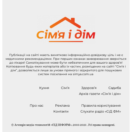
Публікації на сайті мають винятково інформаційно-довідкову ціль і не є
медичними рекомендаціями. При перших ознаках захворювання зверніться
до лікаря! Самолікування може бути небезпечним для вашого здоров’я!
Копіювання будь-яких матеріалів або їх частин, розміщених на сайті “Сім’я і
дім”, дозволяється лише за умови прямого і відкритого для пошукових
систем посилання на simya.com.ua
Кухня
Сім’я
Здоров’я
Садиба
Архів газети «Сім’я і дім»
Про нас
Реклама
Правила користування
Контакти
Слухати радіо «СіД ФМ»
© Агенція медіа-технологій «СІД ІНФОРМ», 2003-2023 . Усі права захищені.