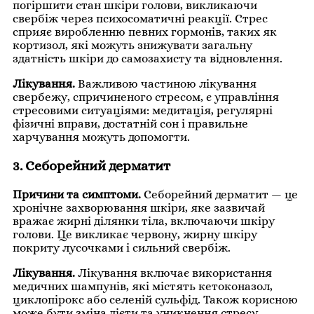
погіршити стан шкіри голови, викликаючи
свербіж через психосоматичні реакції. Стрес
сприяє виробленню певних гормонів, таких як
кортизол, які можуть знижувати загальну
здатність шкіри до самозахисту та відновлення.
Лікування.
Важливою частиною лікування
свербежу, спричиненого стресом, є управління
стресовими ситуаціями: медитація, регулярні
фізичні вправи, достатній сон і правильне
харчування можуть допомогти.
3. Себорейний дерматит
Причини та симптоми.
Себорейний дерматит — це
хронічне захворювання шкіри, яке зазвичай
вражає жирні ділянки тіла, включаючи шкіру
голови. Це викликає червону, жирну шкіру
покриту лусочками і сильний свербіж.
Лікування.
Лікування включає використання
медичних шампунів, які містять кетоконазол,
циклопірокс або селеній сульфід. Також корисною
може бути зміна дієти та уникнення стресу.