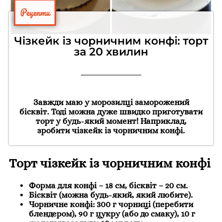
Рецепти
Чізкейк із чорничним конфі: торт
за 20 хвилин
Завжди маю у морозилці заморожений
бісквіт. Тоді можна дуже швидко приготувати
торт у будь-який момент! Наприклад,
зробити чізкейк із чорничним конфі.
Торт чізкейк із чорничним конфі
Форма для конфі – 18 см, бісквіт – 20 см.
Бісквіт (можна будь-який, який любите).
Чорничне конфі: 300 г чорниці (перебити
блендером), 90 г цукру (або до смаку), 10 г