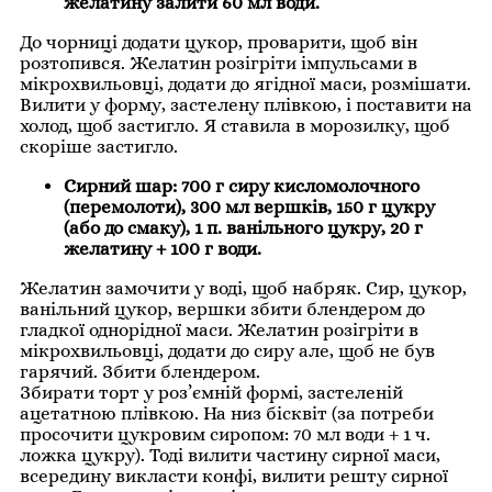
желатину залити 60 мл води.
До чорниці додати цукор, проварити, щоб він
розтопився. Желатин розігріти імпульсами в
мікрохвильовці, додати до ягідної маси, розмішати.
Вилити у форму, застелену плівкою, і поставити на
холод, щоб застигло. Я ставила в морозилку, щоб
скоріше застигло.
Сирний шар: 700 г сиру кисломолочного
(перемолоти), 300 мл вершків, 150 г цукру
(або до смаку), 1 п. ванільного цукру, 20 г
желатину + 100 г води.
Желатин замочити у воді, щоб набряк. Сир, цукор,
ванільний цукор, вершки збити блендером до
гладкої однорідної маси. Желатин розігріти в
мікрохвильовці, додати до сиру але, щоб не був
гарячий. Збити блендером.
Збирати торт у роз’ємній формі, застеленій
ацетатною плівкою. На низ бісквіт (за потреби
просочити цукровим сиропом: 70 мл води + 1 ч.
ложка цукру). Тоді вилити частину сирної маси,
всередину викласти конфі, вилити решту сирної