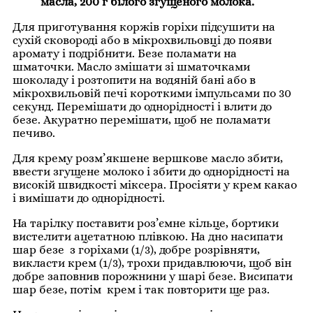
масла, 200 г білого згущеного молока.
Для приготування коржів горіхи підсушити на
сухій сковороді або в мікрохвильовці до появи
аромату і подрібнити. Безе поламати на
шматочки. Масло змішати зі шматочками
шоколаду і розтопити на водяній бані або в
мікрохвильовій печі короткими імпульсами по 30
секунд. Перемішати до однорідності і влити до
безе. Акуратно перемішати, щоб не поламати
печиво.
Для крему розм’якшене вершкове масло збити,
ввести згущене молоко і збити до однорідності на
високій швидкості міксера. Просіяти у крем какао
і вимішати до однорідності.
На тарілку поставити роз’ємне кільце, бортики
вистелити ацетатною плівкою. На дно насипати
шар безе з горіхами (1/3), добре розрівняти,
викласти крем (1/3), трохи придавлюючи, щоб він
добре заповнив порожнини у шарі безе. Висипати
шар безе, потім крем і так повторити ще раз.