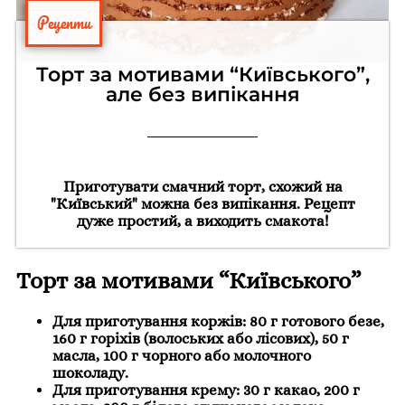
Рецепти
Торт за мотивами “Київського”,
але без випікання
Приготувати смачний торт, схожий на
"Київський" можна без випікання. Рецепт
дуже простий, а виходить смакота!
Торт за мотивами “Київського”
Для приготування коржів: 80 г готового безе,
160 г горіхів (волоських або лісових), 50 г
масла, 100 г чорного або молочного
шоколаду.
Для приготування крему: 30 г какао, 200 г