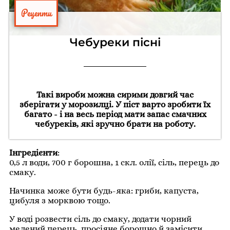
Рецепти
Чебуреки пісні
Такі вироби можна сирими довгий час
зберігати у морозилці. У піст варто зробити їх
багато - і на весь період мати запас смачних
чебуреків, які зручно брати на роботу.
Інгредієнти
:
0,5 л води, 700 г борошна, 1 скл. олії, сіль, перець до
смаку.
Начинка може бути будь-яка: гриби, капуста,
цибуля з морквою тощо.
У воді розвести сіль до смаку, додати чорний
мелений перець, просіяне борошно й замісити