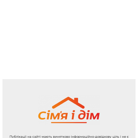
Публікації на сайті мають винятково інформаційно-довідкову ціль і не є