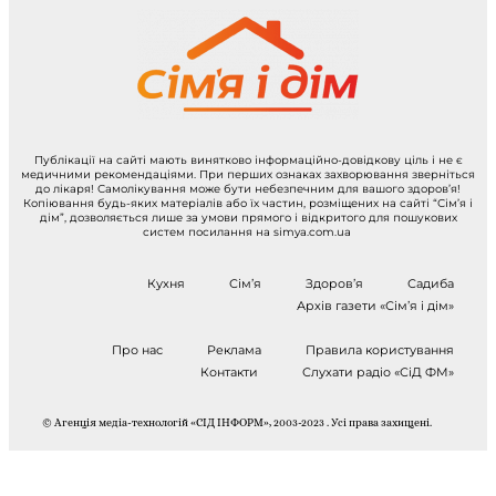
Публікації на сайті мають винятково інформаційно-довідкову ціль і не є
медичними рекомендаціями. При перших ознаках захворювання зверніться
до лікаря! Самолікування може бути небезпечним для вашого здоров’я!
Копіювання будь-яких матеріалів або їх частин, розміщених на сайті “Сім’я і
дім”, дозволяється лише за умови прямого і відкритого для пошукових
систем посилання на simya.com.ua
Кухня
Сім’я
Здоров’я
Садиба
Архів газети «Сім’я і дім»
Про нас
Реклама
Правила користування
Контакти
Слухати радіо «СіД ФМ»
© Агенція медіа-технологій «СІД ІНФОРМ», 2003-2023 . Усі права захищені.