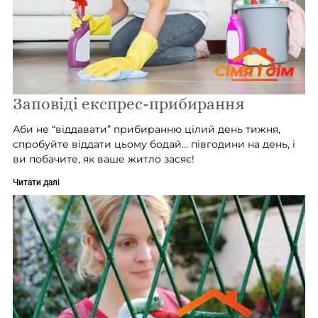
Заповіді експрес-прибирання
Аби не “віддавати” прибиранню цілий день тижня,
спробуйте віддати цьому бодай… півгодини на день, і
ви побачите, як ваше житло засяє!
Читати далі