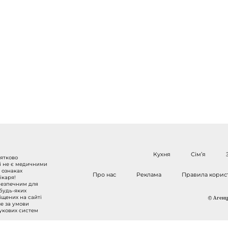
Кухня
Сім’я
нятково
 і не є медичними
 ознаках
Про нас
Реклама
Правила корис
ікаря!
безпечним для
 будь-яких
міщених на сайті
© Агенці
ше за умови
шукових систем