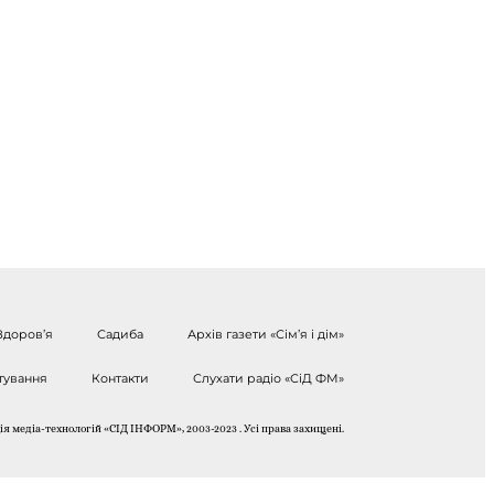
Здоров’я
Садиба
Архів газети «Сім’я і дім»
тування
Контакти
Слухати радіо «СіД ФМ»
я медіа-технологій «СІД ІНФОРМ», 2003-2023 . Усі права захищені.