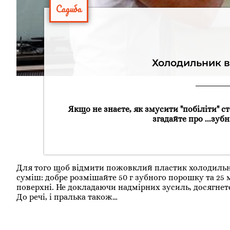
Садиба
Холодильник в
Якщо не знаєте, як змусити "побіліти" 
згадайте про ...зуб
Для того щоб відмити пожовклий пластик холодильн
суміш: добре розмішайте 50 г зубного порошку та 25 
поверхні. Не докладаючи надмірних зусиль, досягнет
До речі, і пралька також…