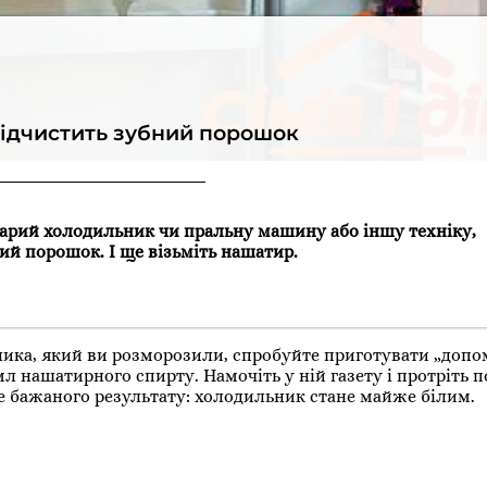
ідчистить зубний порошок
старий холодильник чи пральну машину або іншу техніку,
ний порошок. І ще візьміть нашатир.
ика, який ви розморозили, спробуйте приготувати „доп
мл нашатирного спирту. Намочіть у ній газету і протріть 
е бажаного результату: холодильник стане майже білим.