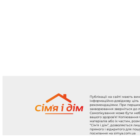
Публікації на сайті мають ви
інформаційно-довідкову ціль
рекомендаціями. При перших
захворювання зверніться до л
Самолікування може бути не
вашого здоров’я! Копіювання
матеріалів або їх частин, роз
“Сім’я і дім”, дозволяється ли
прямого і відкритого для по
посилання на simya.com.ua