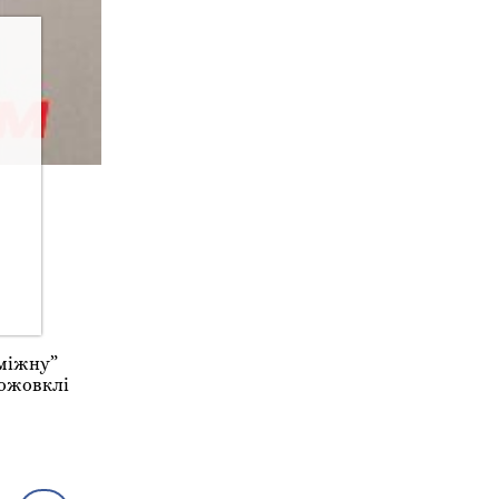
оміжну”
пожовклі