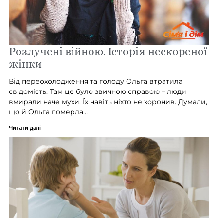
Розлучені війною. Історія нескореної
жінки
Від переохолодження та голоду Ольга втратила
свідомість. Там це було звичною справою – люди
вмирали наче мухи. Їх навіть ніхто не хоронив. Думали,
що й Ольга померла…
Читати далі