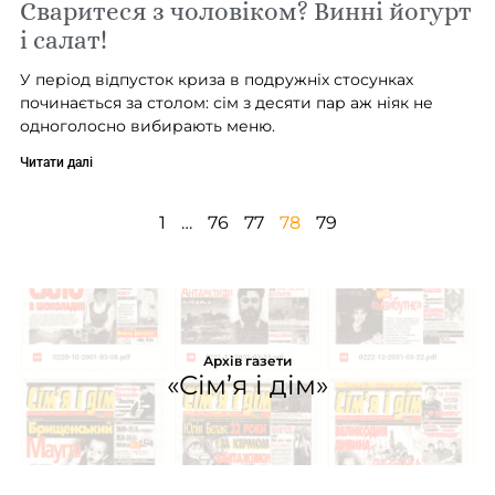
Сваритеся з чоловіком? Винні йогурт
і салат!
У період відпусток криза в подружніх стосунках
починається за столом: сім з десяти пар аж ніяк не
одноголосно вибирають меню.
Читати далі
1
…
76
77
78
79
Архів газети
«Сім’я і дім»