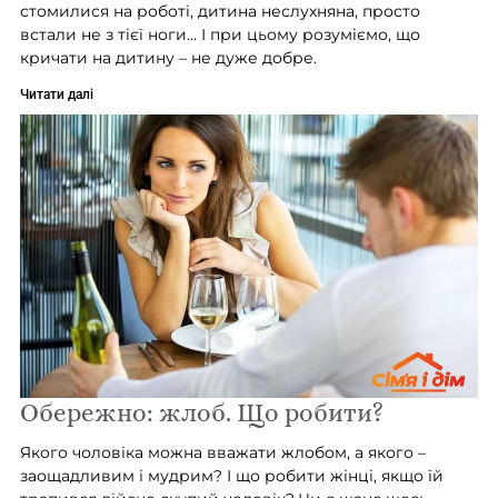
стомилися на роботі, дитина неслухняна, просто
встали не з тієї ноги… І при цьому розуміємо, що
кричати на дитину – не дуже добре.
Читати далі
Обережно: жлоб. Що робити?
Якого чоловіка можна вважати жлобом, а якого –
заощадливим і мудрим? І що робити жінці, якщо їй