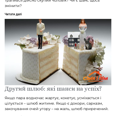
трапився дійсно скупий чоловік? Чи є шанс щось
змінити?
Читати далі
Другий шлюб: які шанси на успіх?
Якщо пара водночас жартує, кокетує, усміхається і
цілується – шлюб житиме. Якщо є докори, сарказм,
закочування очей угору – на жаль, шлюб приречений.