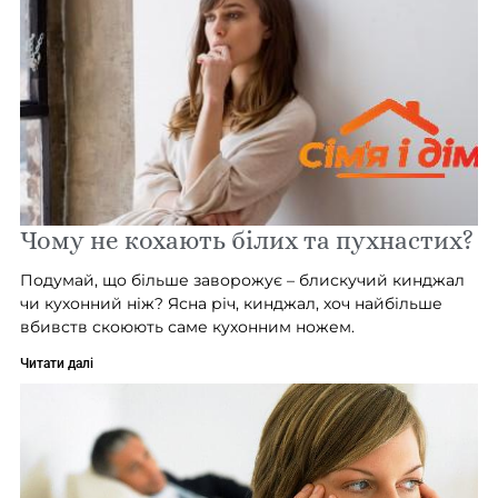
Чому не кохають білих та пухнастих?
Подумай, що більше заворожує – блискучий кинджал
чи кухонний ніж? Ясна річ, кинджал, хоч найбільше
вбивств скоюють саме кухонним ножем.
Читати далі