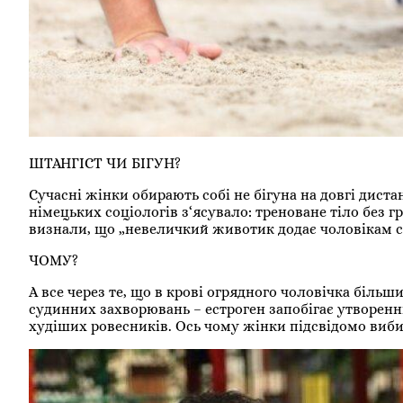
ШТАНГІСТ ЧИ БІГУН?
Сучасні жінки обирають собі не бігуна на довгі диста
німецьких соціологів з‘ясувало: треноване тіло без г
визнали, що „невеличкий животик додає чоловікам с
ЧОМУ?
А все через те, що в крові огрядного чоловічка більш
судинних захворювань – естроген запобігає утворенн
худіших ровесників. Ось чому жінки підсвідомо виб