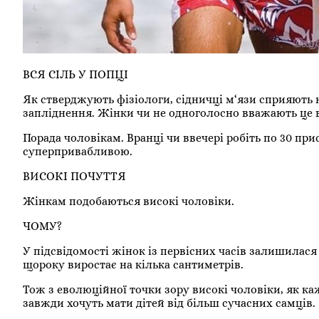
ВСЯ СІЛЬ У ПОПЦІ
Як стверджують фізіологи, сідничці м‘язи сприяють
запліднення. Жінки чи не одноголосно вважають це 
Порада чоловікам. Вранці чи ввечері робіть по 30 при
суперпривабливою.
ВИСОКІ ПОЧУТТЯ
Жінкам подобаються високі чоловіки.
ЧОМУ?
У підсвідомості жінок із первісних часів залишилас
щороку виростає на кілька сантиметрів.
Тож з еволюційної точки зору високі чоловіки, як ка
завжди хочуть мати дітей від більш сучасних самців.