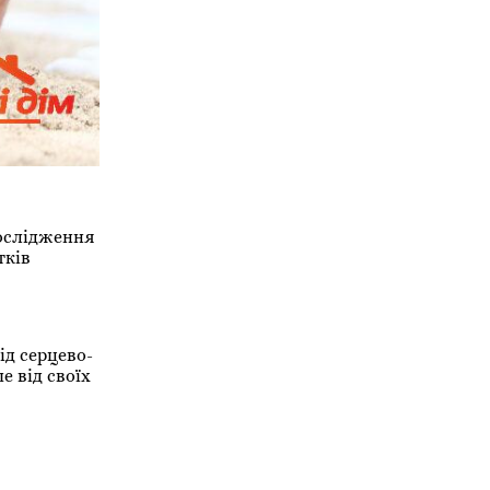
Дослідження
тків
ід серцево-
 від своїх