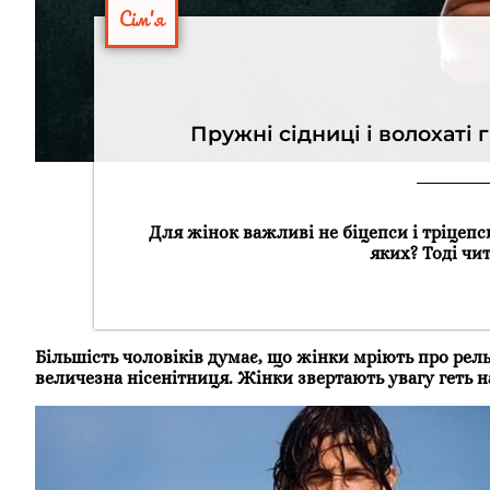
Сім'я
Пружні сідниці і волохаті 
Для жінок важливі не біцепси і тріцепси
яких? Тоді чи
Більшість чоловіків думає, що жінки мріють про рел
величезна нісенітниця. Жінки звертають увагу геть н