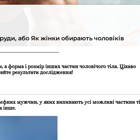
груди, або Як жінки обирають чоловіків
, а форма і розмір інших частин чоловічого тіла. Цікаво
тайте результати дослідження!
ьєфних мужчин, у яких випинають усі можливі частини ті
а інше.