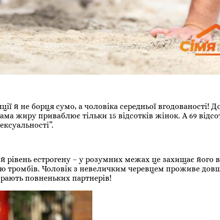
нції й не борця сумо, а чоловіка середньої вгодованості! 
рама жиру приваблює тільки 15 відсотків жінок. А 69 відсо
ексуальності”.
ий рівень естрогену – у розумних межах це захищає його в
ю тромбів. Чоловік з невеличким черевцем проживе довше
ирають повненьких партнерів!