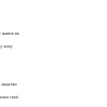
є шанси на
шу попу
е людство
сної статі