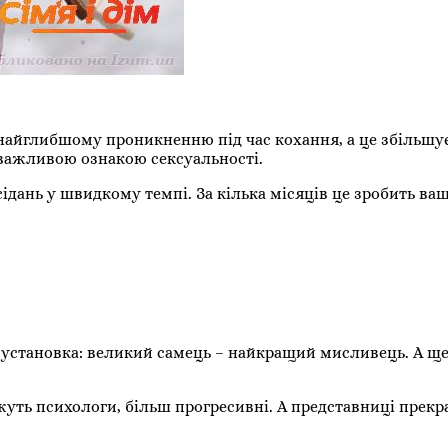
 найглибшому проникненню під час кохання, а це збільшу
важливою ознакою сексуальності.
сідань у швидкому темпі. За кілька місяців це зробить ва
я установка: великий самець – найкращий мисливець. А щ
жуть психологи, більш прогресивні. А представниці прекра