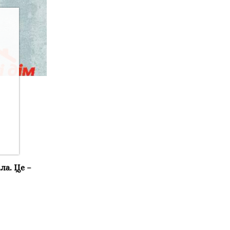
ла. Це –