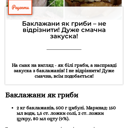
Рецепти
Баклажани як гриби – не
відрізнити! Дуже смачна
закуска!
На смак на вигляд - як білі гриби, а насправді
закуска з баклажанів! І не відрізнити! Дуже
смачна, всім подобається!
Баклажани як гриби
2 кг баклажанів, 500 г цибулі. Маринад: 150
мл води, 1,5 ст. ложки солі, 2 ст. ложки
цукру, 80 мл оцту (9%).