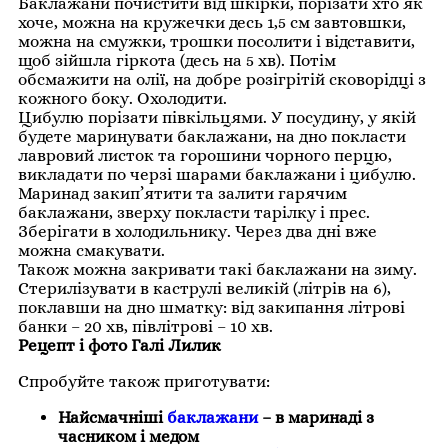
Баклажани почистити від шкірки, порізати хто як
хоче, можна на кружечки десь 1,5 см завтовшки,
можна на смужки, трошки посолити і відставити,
щоб зійшла гіркота (десь на 5 хв). Потім
обсмажити на олії, на добре розігрітій сковорідці з
кожного боку. Охолодити.
Цибулю порізати півкільцями. У посудину, у якій
будете маринувати баклажани, на дно покласти
лавровий листок та горошини чорного перцю,
викладати по черзі шарами баклажани і цибулю.
Маринад закип’ятити та залити гарячим
баклажани, зверху покласти тарілку і прес.
Зберігати в холодильнику. Через два дні вже
можна смакувати.
Також можна закривати такі баклажани на зиму.
Стерилізувати в каструлі великій (літрів на 6),
поклавши на дно шматку: від закипання літрові
банки – 20 хв, півлітрові – 10 хв.
Рецепт і фото Галі Лилик
Спробуйте також приготувати:
Найсмачніші
баклажани
– в маринаді з
часником і медом