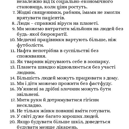
незалежно від їх соціально-економічного
становища, коли ціни ростуть.
Жодні священники, рабини, імами не змогли
врятувати пацієнтів.
Люди – справжні віруси на планеті.
Ми можемо витратити мільйони на людей без
будь-якої бюрократії.
Медичні працівники вартують більше, ніж
футболісти.
Нафта непотрібна в суспільстві без
споживання.
Як тварини відчувають себе в зоопарку.
Планета швидко відновлюється без участі
людини.
Більшість людей можуть працювати з дому.
Ми і діти можемо прожити без фастфуду.
Ув’язнені за дрібні злочини можуть бути
звільнені.
Мити руки й дотримуватися гігієни
нескладно.
Не тільки жінки повинні вміти готувати.
У світі дуже багато хороших людей.
Якщо будувати більше шкіл, доведеться
будувати менше лікарень.