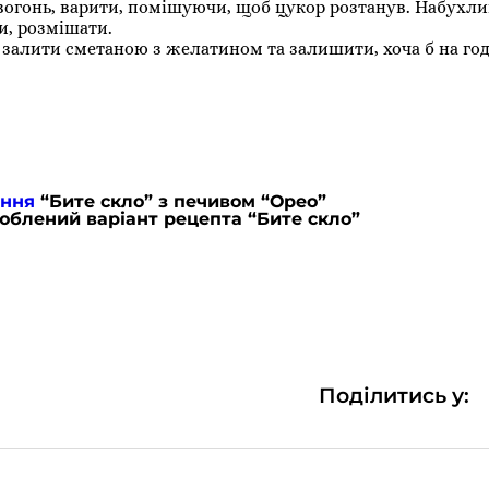
вогонь, варити, помішуючи, щоб цукор розтанув. Набухл
и, розмішати.
 залити сметаною з желатином та залишити, хоча б на го
ання
“Бите скло” з печивом “Орео”
люблений варіант рецепта “Бите скло”
Поділитись у: