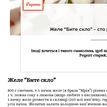
Рецепти
Желе “Бите скло” – сто 
Іноді хочеться і такого смаколика, щоб ш
Рецепт старий,
Желе “Бите скло”
800 г сметани, 4-5 пачок желе (я брала “Мрія”) різних
1 ч. ложка соку з лимона (якщо любите з кислинкою)
1 пачку желе розвести в склянці (250 мл) кип’ятку, г
усіх пачок. Желатин залити холодною кип’яченою во