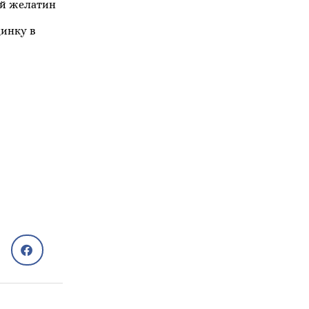
ий желатин
динку в