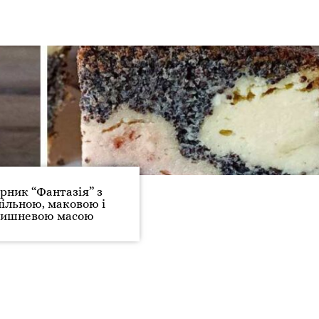
рник “Фантазія” з
нільною, маковою і
вишневою масою