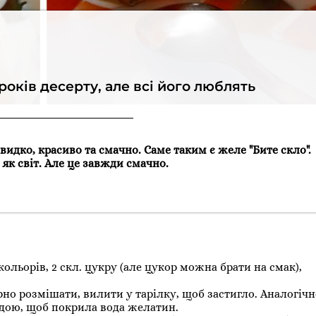
років десерту, але всі його люблять
видко, красиво та смачно. Саме таким є желе "Бите скло".
 як світ. Але це завжди смачно.
 кольорів, 2 скл. цукру (але цукор можна брати на смак),
.
арно розмішати, вилити у тарілку, щоб застигло. Аналогічн
дою, щоб покрила вода желатин.