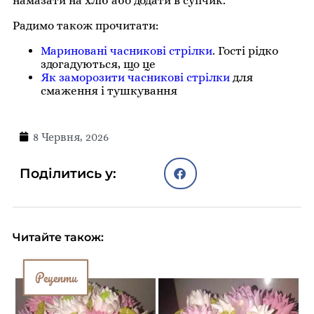
намазати на хліб або додати в супчик.
Радимо також прочитати:
Мариновані часникові стрілки
. Гості рідко
здогадуються, що це
Як заморозити часникові стрілки
для
смаження і тушкування
8 Червня, 2026
Поділитись у:
Читайте також:
Рецепти