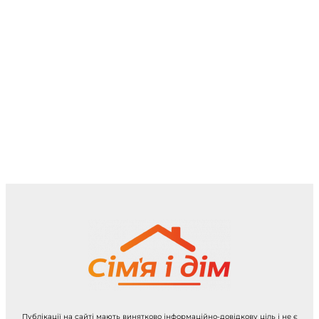
Публікації на сайті мають винятково інформаційно-довідкову ціль і не є