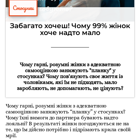
Стосунки
Забагато хочеш! Чому 99% жінок
хоче надто мало
Чому гарні, розумні жінки з адекватною
самооцінкою занижують "планку" у
стосунках? Чому пов'язують своє життя із
чоловіками, які їм не підходять, мало
заробляють, не допомагають, не цінують?
Чому гарні, розумні жінки з адекватною
самооцінкою занижують “планку” у стосунках?
Чому їхні вимоги до партнера бувають надто
лояльні? В результаті жінки погоджуються не на
те, що їм дійсно потрібно і підрізають крила своїй
мрії.