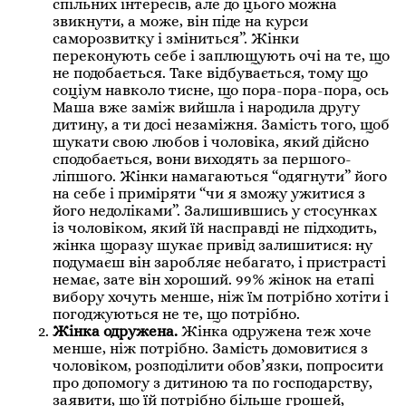
спільних інтересів, але до цього можна
звикнути, а може, він піде на курси
саморозвитку і зміниться”. Жінки
переконують себе і заплющують очі на те, що
не подобається. Таке відбувається, тому що
соціум навколо тисне, що пора-пора-пора, ось
Маша вже заміж вийшла і народила другу
дитину, а ти досі незаміжня. Замість того, щоб
шукати свою любов і чоловіка, який дійсно
сподобається, вони виходять за першого-
ліпшого. Жінки намагаються “одягнути” його
на себе і приміряти “чи я зможу ужитися з
його недоліками”. Залишившись у стосунках
із чоловіком, який їй насправді не підходить,
жінка щоразу шукає привід залишитися: ну
подумаєш він заробляє небагато, і пристрасті
немає, зате він хороший. 99% жінок на етапі
вибору хочуть менше, ніж їм потрібно хотіти і
погоджуються не те, що потрібно.
Жінка одружена.
Жінка одружена теж хоче
менше, ніж потрібно. Замість домовитися з
чоловіком, розподілити обов’язки, попросити
про допомогу з дитиною та по господарству,
заявити, що їй потрібно більше грошей,