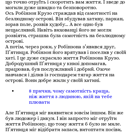
що точно отруїть і скоротить вам життя. І зведе до
могили дуже швидко та безповоротно.
Ось Робінзон Крузо страждав від самотності на
безлюдному острові. Він збудував хатину, паркан,
зорав поле, розвів худобу… А все одно був
нещасливий. Навіть вихованці його не могли
розвіяти, страшна була самотність на безлюдному
острові.
А потім, через роки, у Робінзона з’явився друг,
П’ятниця. Робінзон його врятував і поселив у своїй
хаті. І це дуже скрасило життя Робінзона Крузо.
Добродушний П’ятниця у книзі допомагав,
працював, був послужливий і добрий. Охоче ​​
навчався і ділив із господарем тягар життя на
острові. Вони добре жили у своїй хатині.
8 причин, чому самотність краща,
ніж життя з людиною, якій на тебе
плювати
Але П’ятниця міг виявитися зовсім іншим. Він же
був людожер і дикун. І він запросто міг отруїти
життя Робінзону, що тому життя б було не миле.
П’ятниця міг відібрати запаси, витоптати посіви,