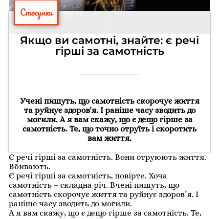
Стосунки
Якщо ви самотні, знайте: є речі
гірші за самотність
Учені пишуть, що самотність скорочує життя
та руйнує здоров'я. І раніше часу зводить до
могили. А я вам скажу, що є дещо гірше за
самотність. Те, що точно отруїть і скоротить
вам життя.
Є речі гірші за самотність. Вони отруюють життя.
Вбивають.
Є речі гірші за самотність, повірте. Хоча
самотність – складна річ. Вчені пишуть, що
самотність скорочує життя та руйнує здоров’я. І
раніше часу зводить до могили.
А я вам скажу, що є дещо гірше за самотність. Те,