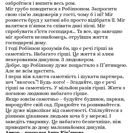
озброїтися і випити весь ром.
Міг грубо поводитися з Робінзоном. Запросити
свою сім’ю людожерів у гості, чому б і ні? Міг
розвести бруд у хатині або просто відібрати її. Міг
валятися п’яним та співати дикі пісні. Міг
спробувати з’їсти господаря… Та все, що завгодно
міг зробити незнайомець, отруївши життя
господареві дому.
І тоді Робінзон зрозумів би, що є речі гірші за
самотність. Набагато гірші. Це життя зі злим
некерованим дикуном. З людожером.
Добре, що Робінзону дуже пощастило з П’ятницею.
Але не всім щастить.
І перш ніж клясти самотність і шукати партнера,
хоч “якогось”! Будь-кого! – Згадайте, що є речі
гірші за самотність. У мільйон разів гірші. Жити з
поганою людиною набагато гірше.
Якщо зовсім самотньо – будуйте будинок, паркан,
вирощуйте свій сад. Працюйте та розвивайтеся.
Це дуже відволікає від самотності. Спілкуйтеся з
різними цікавими людьми хоча б у мережі. І
заведіть тваринку. Це набагато безпечніше, ніж
приводити до дому малознайомих дикунів.
Автор – психолог Анна Кір’янова