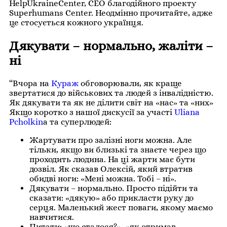
HelpUkraineCenter, CEO благодійного проекту
Superhumans Center. Неодмінно прочитайте, адже
це стосується кожного українця.
Дякувати – нормально, жаліти –
ні
“Вчора на
Кураж
обговорювали, як краще
звертатися до військових та людей з інвалідністю.
Як дякувати та як не ділити світ на «нас» та «них»
Якщо коротко з нашої дискусії за участі
Uliana
Pcholkin
a та суперлюдей:
Жартувати про залізні ноги можна. Але
тільки, якщо ви близькі та знаєте через що
проходить людина. На ці жарти має бути
дозвіл. Як сказав Олексій, який втратив
обидві ноги: «Мені можна. Тобі – ні».
Дякувати – нормально. Просто підійти та
сказати: «дякую» або прикласти руку до
серця. Маленький жест поваги, якому маємо
навчитися.
Питати: «що сталося?», «як отримав