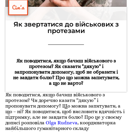
Сім'я
Як звертатися до військових з
протезами
Як поводитися, якщо бачиш військового з
протезом? Як сказати "дякую" і
запропонувати допомогу, щоб не образити і
не завдати болю? Про що можна запитувати,
а що не варто?
Як поводитися, якщо бачиш військового з
протезом? Чи доречно казати “дякую” і
пропонувати допомогу? Що можна запитувати, а
що – ні? Як поводитися, щоб висловити вдячність і
підтримку, але не завдати болю? Про це у своєму
дописі розповіла
Olga Rudneva
, координаторка
найбільшого гуманітарного складу