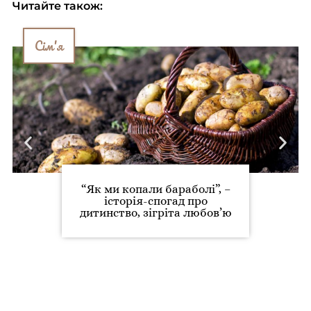
Читайте також:
Сім'я
“Як ми копали бараболі”, –
історія-спогад про
дитинство, зігріта любов’ю