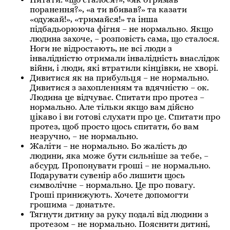
поранення?», «а ти вбивав?» та казати
«одужай!», «тримайся!» та інша
підбадьорююча фігня – не нормально. Якщо
людина захоче, – розповість сама, що сталося.
Ноги не відростають, не всі люди з
інвалідністю отримали інвалідність внаслідок
війни, і люди, які втратили кінцівки, не хворі.
Дивитися як на прибульця – не нормально.
Дивитися з захопленням та вдячністю – ок.
Людина це відчуває. Спитати про протез –
нормально. Але тільки якщо вам дійсно
цікаво і ви готові слухати про це. Спитати про
протез, щоб просто щось спитати, бо вам
незручно, – не нормально.
Жаліти – не нормально. Бо жалість до
людини, яка може бути сильніше за тебе, –
абсурд. Пропонувати гроші – не нормально.
Подарувати сувенір або лишити щось
символічне – нормально. Це про повагу.
Гроші принижують. Хочете допомогти
грошима – донатьте.
Тягнути дитину за руку подалі від людини з
протезом – не нормально. Пояснити дитині,