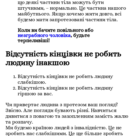
що деякі частини тіла можуть бути
штучними, – нормально. Це частина нашого
майбутнього. Якщо хочемо жити довго, всі
будемо мати запротезовані частини тіла.
Коли ви бачите повільного або
незграбного чоловіка
, будьте
терпеливіші!
Відсутність кінцівки не робить
людину інакшою
Відсутність кінцівки не робить людину
слабкішою.
Відсутність кінцівки не робить людину
гіршою за вас.
Чи привертає людина з протезом ваш погляд?
Звісно. Але погляди бувають різні. Навчиться
дивитися з повагою та захопленням замість жалю
та розпачу.
Ми будемо країною людей з інвалідністю. Це не
зробить нас слабкішими. Це ще більше зробить