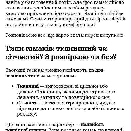
навіть у багатоденний похід. Але щоб гамак дійсно
став вашим улюбленим способом релаксу,
важливо правильно його обрати. Який тип підійде
саме вам? Який матеріал кращий для гір чи лісу? А
як зробити ніч у гамаку комфортною?
Розповідаємо все, що варто знати перед покупкою.
Типи гамаків: тканинний чи
сітчастий? З розпіркою чи без?
Сьогодні гамаки умовно поділяють на
два
основних типи
за матеріалом:
Тканинні
— виготовлені зі щільної або
дихаючої тканини, ідеальні для тривалого
лежання, затишку та повноцінного сну.
Сітчасті
— легкі, повітропроникні, чудово
підходять для спекотної погоди або пляжного
релаксу.
Ще один важливий параметр —
наявність
розпірної планки
. Вона розтягує гамак по ширині,