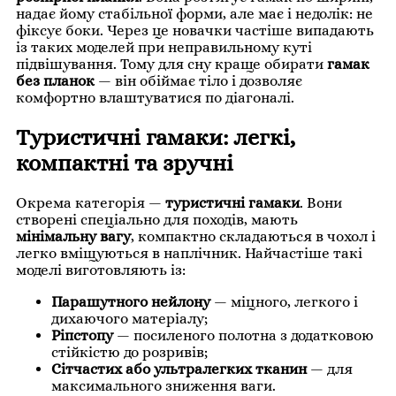
надає йому стабільної форми, але має і недолік: не
фіксує боки. Через це новачки частіше випадають
із таких моделей при неправильному куті
підвішування. Тому для сну краще обирати
гамак
без планок
— він обіймає тіло і дозволяє
комфортно влаштуватися по діагоналі.
Туристичні гамаки: легкі,
компактні та зручні
Окрема категорія —
туристичні гамаки
. Вони
створені спеціально для походів, мають
мінімальну вагу
, компактно складаються в чохол і
легко вміщуються в наплічник. Найчастіше такі
моделі виготовляють із:
Парашутного нейлону
— міцного, легкого і
дихаючого матеріалу;
Ріпстопу
— посиленого полотна з додатковою
стійкістю до розривів;
Сітчастих або ультралегких тканин
— для
максимального зниження ваги.