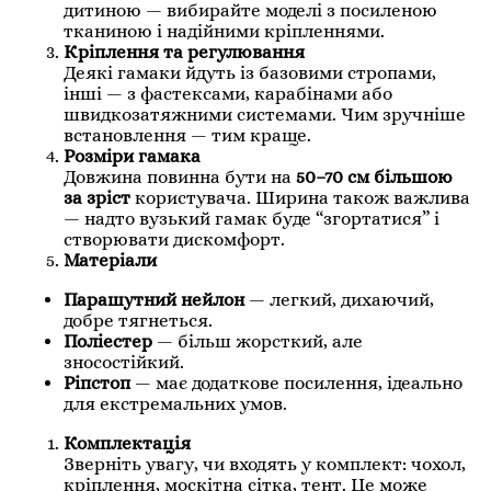
дитиною — вибирайте моделі з посиленою
тканиною і надійними кріпленнями.
Кріплення та регулювання
Деякі гамаки йдуть із базовими стропами,
інші — з фастексами, карабінами або
швидкозатяжними системами. Чим зручніше
встановлення — тим краще.
Розміри гамака
Довжина повинна бути на
50–70 см більшою
за зріст
користувача. Ширина також важлива
— надто вузький гамак буде “згортатися” і
створювати дискомфорт.
Матеріали
Парашутний нейлон
— легкий, дихаючий,
добре тягнеться.
Поліестер
— більш жорсткий, але
зносостійкий.
Ріпстоп
— має додаткове посилення, ідеально
для екстремальних умов.
Комплектація
Зверніть увагу, чи входять у комплект: чохол,
кріплення, москітна сітка, тент. Це може