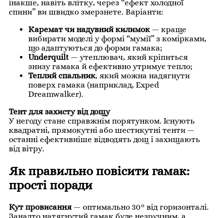
інакше, навіть влітку, через “ефект холодної
спини” ви швидко змерзнете. Варіанти:
Каремат чи надувний килимок
— краще
вибирати моделі у формі “мумії” з комірками,
що адаптуються до форми гамака;
Underquilt
— утеплювач, який кріпиться
знизу гамака й ефективно утримує тепло;
Теплий спальник
, який можна надягнути
поверх гамака (наприклад, Exped
Dreamwalker).
Тент для захисту від дощу
У негоду стане справжнім порятунком. Існують
квадратні, прямокутні або шестикутні тенти —
останні ефективніше відводять дощ і захищають
від вітру.
Як правильно повісити гамак:
прості поради
Кут провисання
— оптимально 30° від горизонталі.
Занадто натягнутий гамак буде незручним, а