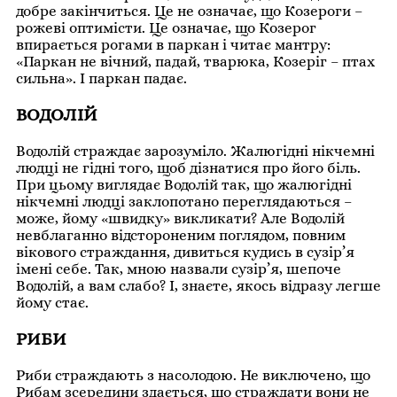
добре закінчиться. Це не означає, що Козероги –
рожеві оптимісти. Це означає, що Козерог
впирається рогами в паркан і читає мантру:
«Паркан не вічний, падай, тварюка, Козеріг – птах
сильна». І паркан падає.
ВОДОЛІЙ
Водолій страждає зарозуміло. Жалюгідні нікчемні
людці не гідні того, щоб дізнатися про його біль.
При цьому виглядає Водолій так, що жалюгідні
нікчемні людці заклопотано переглядаються –
може, йому «швидку» викликати? Але Водолій
невблаганно відстороненим поглядом, повним
вікового страждання, дивиться кудись в сузір’я
імені себе. Так, мною назвали сузір’я, шепоче
Водолій, а вам слабо? І, знаєте, якось відразу легше
йому стає.
РИБИ
Риби страждають з насолодою. Не виключено, що
Рибам зсередини здається, що страждати вони не