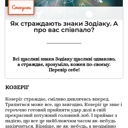
Стосунки
Як страждають знаки Зодіаку. А
про вас співпало?
Всі щасливі знаки Зодіаку щасливі однаково,
а страждає, зрозуміло, кожен по-своєму.
Перевір себе!
КОЗЕРІГ
Козеріг страждає, сміливо дивлячись вперед.
Трапитися може все, що завгодно, Козеріг це знає і
героъчно готовий прийняти удар долі в свій
прекрасний потужний головний лоб. І приймає з
надією, що все це найближчим часом як-небудь
закінчиться. Вірніше, не як-небудь, а неодмінно