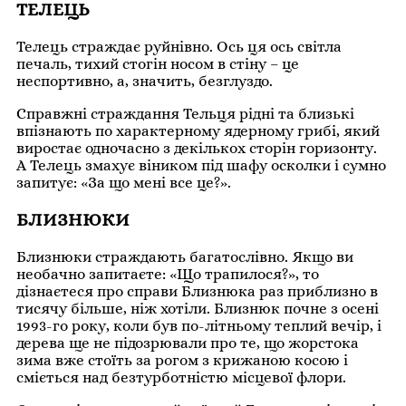
ТЕЛЕЦЬ
Телець страждає руйнівно. Ось ця ось світла
печаль, тихий стогін носом в стіну – це
неспортивно, а, значить, безглуздо.
Справжні страждання Тельця рідні та близькі
впізнають по характерному ядерному грибі, який
виростає одночасно з декількох сторін горизонту.
А Телець змахує віником під шафу осколки і сумно
запитує: «За що мені все це?».
БЛИЗНЮКИ
Близнюки страждають багатослівно. Якщо ви
необачно запитаєте: «Що трапилося?», то
дізнаєтеся про справи Близнюка раз приблизно в
тисячу більше, ніж хотіли. Близнюк почне з осені
1993-го року, коли був по-літньому теплий вечір, і
дерева ще не підозрювали про те, що жорстока
зима вже стоїть за рогом з крижаною косою і
сміється над безтурботністю місцевої флори.