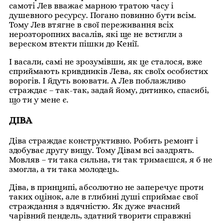
самоті Лев вважає марною тратою часу і
душевного ресурсу. Погано повинно бути всім.
Тому Лев втягне в свої переживання всіх
нерозторопних васалів, які ще не встигли з
вереском втекти пішки до Кенії.
І васали, самі не зрозумівши, як це сталося, вже
сприймають кривдників Лева, як своїх особистих
ворогів. І йдуть воювати. А Лев поблажливо
страждає – так-так, задай йому, дитинко, спасибі,
що ти у мене є.
ДІВА
Діва страждає конструктивно. Робить ремонт і
здобуває другу вищу. Тому Дівам всі заздрять.
Мовляв – ти така сильна, ти так тримаєшся, я б не
змогла, а ти така молодець.
Діва, в принципі, абсолютно не заперечує проти
таких оцінок, але в глибині душі сприймає свої
страждання з вдячністю. Як дуже вчасний
чарівний пендель, здатний творити справжні