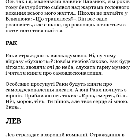
Ось так і я, маленький наївний Близнюк, сім років
тому безтурботно сміявся над жартами головного
кохання всього мого життя… Ніколи не питайте у
Близнюка: «Що трапилося?». Він все одно
розповість, але є шанс, що розповідь почнеться з
поточного тисячоліття.
РАК
Раки страждають високодуховно. Ні, ну чому
відразу «бухають»? Зовсім необов’язково. Рак буде
зітхати, зводячи очі до неба, слухати гарну музику
і читати книги про самовдосконалення.
Особливо просунуті Раки будуть книги про
самовдосконалення писати. А юні Раки почнуть з
віршів. Приблизно ось таких: «Кров, смерть, біль.
Ніч, морок, тінь. Ти пішов, але твоє серце зі мною.
Знов».
ЛЕВ
Лев страждає в хорошій компанії. Страждання в