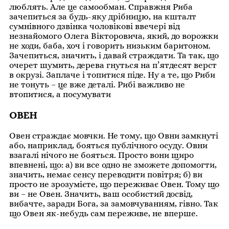
люблять. Але це самообман. Справжня Риба
зачепиться за будь-яку дрібницю, на кшталт
сумнівного дзвінка чоловікові ввечері від
незнайомого Олега Вікторовича, який, до ворожки
не ходи, баба, хоч і говорить низьким баритоном.
Зачепиться, значить, і давай страждати. Та так, що
очерет шумить, дерева гнуться на п’ятдесят верст
в окрузі. Заплаче і топитися піде. Ну а те, що Риби
не тонуть – це вже деталі. Рибі важливо не
втопитися, а посумувати
ОВЕН
Овен страждає мовчки. Не тому, що Овни замкнуті
або, наприклад, бояться публічного осуду. Овни
взагалі нічого не бояться. Просто вони щиро
впевнені, що: а) ви все одно не зможете допомогти,
значить, немає сенсу переводити повітря; б) ви
просто не зрозумієте, що переживає Овен. Тому що
ви – не Овен. Значить, ваш особистий досвід,
вибачте, заради Бога, за замовчуванням, гівно. Так
що Овен як-небудь сам переживе, не вперше.