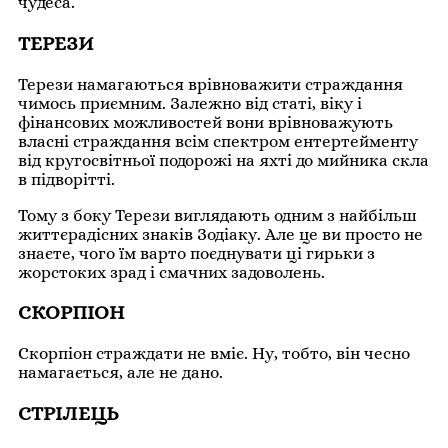
чудеса.
ТЕРЕЗИ
Терези намагаються врівноважити страждання
чимось приємним. Залежно від статі, віку і
фінансових можливостей вони врівноважують
власні страждання всім спектром ентертейменту
від кругосвітньої подорожі на яхті до мийника скла
в підворітті.
Тому з боку Терези виглядають одним з найбільш
життєрадісних знаків Зодіаку. Але це ви просто не
знаєте, чого їм варто поєднувати ці гирьки з
жорстоких зрад і смачних задоволень.
СКОРПІОН
Скорпіон страждати не вміє. Ну, тобто, він чесно
намагається, але не дано.
СТРІЛЕЦЬ