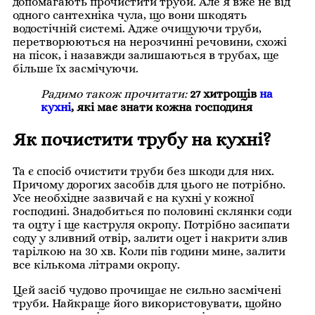
допомагають прочистити труби. Але я вже не від
одного сантехніка чула, що вони шкодять
водостічній системі. Адже очищуючи труби,
перетворюються на нерозчинні речовини, схожі
на пісок, і назавжди залишаються в трубах, ще
більше їх засмічуючи.
Радимо також прочитати:
27 хитрощів
на
кухні
, які має знати кожна господиня
Як почистити трубу на кухні?
Та є спосіб очистити труби без шкоди для них.
Причому дорогих засобів для цього не потрібно.
Усе необхідне зазвичай є на кухні у кожної
господині. Знадобиться по половині склянки соди
та оцту і ще каструля окропу. Потрібно засипати
соду у зливний отвір, залити оцет і накрити злив
тарілкою на 30 хв. Коли пів години мине, залити
все кількома літрами окропу.
Цей засіб чудово прочищає не сильно засмічені
труби. Найкраще його використовувати, щойно