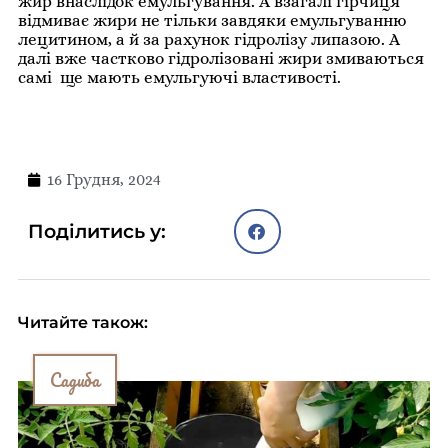
жир внаслідок емульгування. А взагалі гірчиця
відмиває жири не тільки завдяки емульгуванню
лецитином, а й за рахунок гідролізу липазою. А
далі вже частково гідролізовані жири змиваються
самі ще мають емульгуючі властивості.
16 Грудня, 2024
Поділитись у:
Читайте також:
Садиба