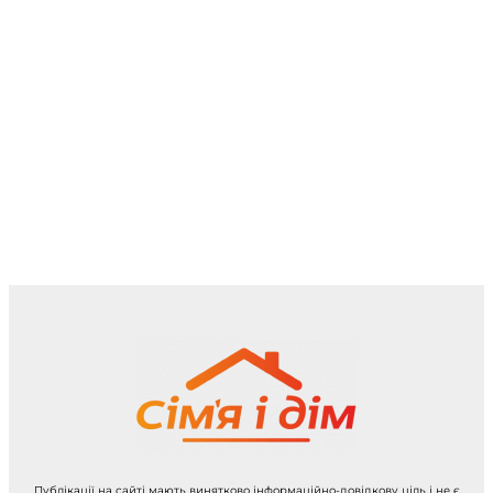
Публікації на сайті мають винятково інформаційно-довідкову ціль і не є