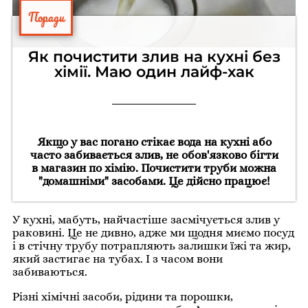
Поради
Як почистити злив на кухні без
хімії. Маю один лайф-хак
Якщо у вас погано стікає вода на кухні або
часто забивається злив, не обов'язково бігти
в магазин по хімію. Почистити труби можна
"домашніми" засобами. Це дійсно працює!
У кухні, мабуть, найчастіше засмічується злив у
раковині. Це не дивно, адже ми щодня миємо посуд
і в стічну трубу потрапляють залишки їжі та жир,
який застигає на тубах. І з часом вони
забиваються.
Різні хімічні засоби, рідини та порошки,