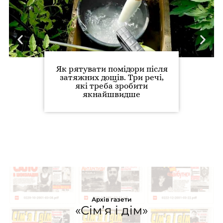
Як рятувати помідори після
затяжних дощів. Три речі,
які треба зробити
якнайшвидше
Архів газети
«Сім’я і дім»