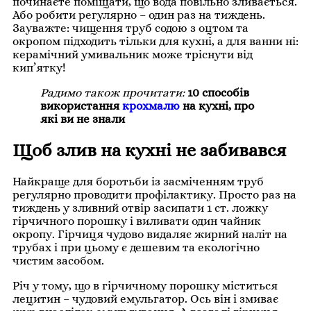
починаєте поміщати, що вода повільно зливається.
Або робити регулярно – один раз на тиждень.
Зауважте: чищення труб содою з оцтом та
окропом підходить тільки для кухні, а для ванни ні:
керамічний умивальник може тріснути від
кип’ятку!
Радимо також прочитати:
10 способів
використання
крохмалю
на кухні, про
які ви не знали
Щоб злив на кухні не забивався
Найкраще для боротьби із засміченням труб
регулярно проводити профілактику. Просто раз на
тиждень у зливний отвір засипати 1 ст. ложку
гірчичного порошку і виливати один чайник
окропу. Гірчиця чудово видаляє жирний наліт на
трубах і при цьому є дешевим та екологічно
чистим засобом.
Річ у тому, що в гірчичному порошку міститься
лецитин – чудовий емульгатор. Ось він і змиває