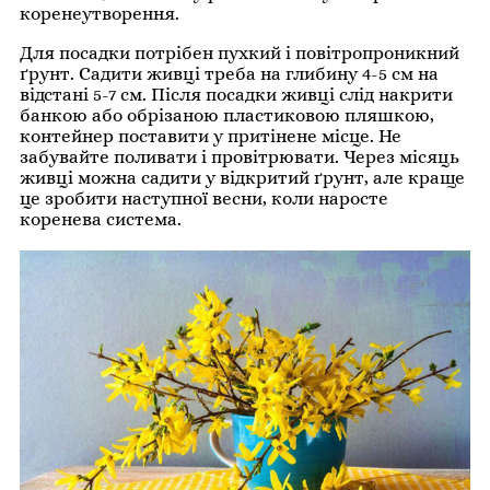
коренеутворення.
Для посадки потрібен пухкий і повітропроникний
ґрунт. Садити живці треба на глибину 4-5 см на
відстані 5-7 см. Після посадки живці слід накрити
банкою або обрізаною пластиковою пляшкою,
контейнер поставити у притінене місце. Не
забувайте поливати і провітрювати. Через місяць
живці можна садити у відкритий ґрунт, але краще
це зробити наступної весни, коли наросте
коренева система.