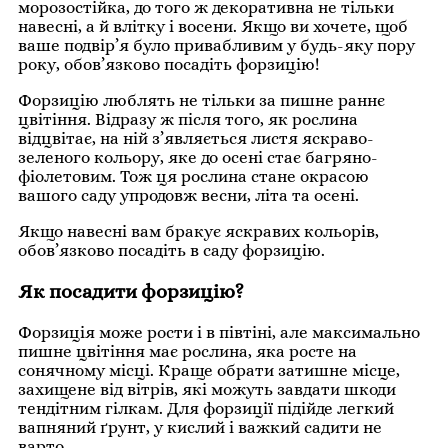
морозостійка, до того ж декоративна не тільки
навесні, а й влітку і восени. Якщо ви хочете, щоб
ваше подвір’я було привабливим у будь-яку пору
року, обов’язково посадіть форзицію!
Форзицію люблять не тільки за пишне раннє
цвітіння. Відразу ж після того, як рослина
відцвітає, на ній з’являється листя яскраво-
зеленого кольору, яке до осені стає багряно-
фіолетовим. Тож ця рослина стане окрасою
вашого саду упродовж весни, літа та осені.
Якщо навесні вам бракує яскравих кольорів,
обов’язково посадіть в саду форзицію.
Як посадити форзицію?
Форзиція може рости і в півтіні, але максимально
пишне цвітіння має рослина, яка росте на
сонячному місці. Краще обрати затишне місце,
захищене від вітрів, які можуть завдати шкоди
тендітним гілкам. Для форзиції підійде легкий
вапняний ґрунт, у кислий і важкий садити не
варто.