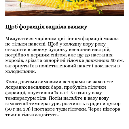
Щоб форзиція зацвіла взимку
Милуватися чарівним цвітінням форзиції можна
не тільки навесні. Щоб у холодну пору року
створити в своєму будинку весняний настрій,
потрібно з першим снігом, але ще до настання
морозів, зрізати однорічні гілочки довжиною 50 см,
загорнути їх в поліетиленовий пакет і покласти в
холодильник.
Коли довгими зимовими вечорами ви захочете
яскравих весняних барв, пробудіть гілочки
форзиції, опустивши їх на 4-5 годин у воду
температури тіла. Потім налийте в вазу воду
кімнатної температури, розчиніть в рідини цукор
(50 г на 1 л) і поставте туди гілочки. Через півтора
тижня гілки зацвітуть.