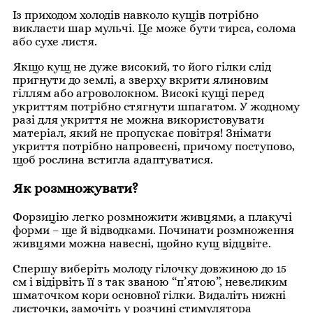
Із приходом холодів навколо кущів потрібно
викласти шар мульчі. Це може бути тирса, солома
або сухе листя.
Якщо кущ не дуже високий, то його гілки слід
пригнути до землі, а зверху вкрити ялиновим
гіллям або агроволокном. Високі кущі перед
укриттям потрібно стягнути шпагатом. У жодному
разі для укриття не можна використовувати
матеріал, який не пропускає повітря! Знімати
укриття потрібно напровесні, причому поступово,
щоб рослина встигла адаптуватися.
Як розмножувати?
Форзицію легко розмножити живцями, а плакучі
форми – ще й відводками. Починати розмноження
живцями можна навесні, щойно кущ відцвіте.
Спершу виберіть молоду гілочку довжиною до 15
см і відірвіть її з так званою “п’ятою”, невеликим
шматочком кори основної гілки. Видаліть нижні
листочки, замочіть у розчині стимулятора