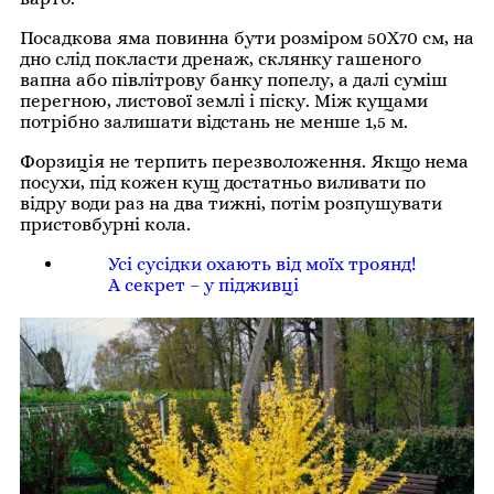
Посадкова яма повинна бути розміром 50Х70 см, на
дно слід покласти дренаж, склянку гашеного
вапна або півлітрову банку попелу, а далі суміш
перегною, листової землі і піску. Між кущами
потрібно залишати відстань не менше 1,5 м.
Форзиція не терпить перезволоження. Якщо нема
посухи, під кожен кущ достатньо виливати по
відру води раз на два тижні, потім розпушувати
пристовбурні кола.
Усі сусідки охають від моїх троянд!
А секрет – у підживці