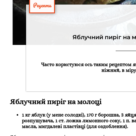
Рецепти
Яблучний пиріг на м
Часто користуюся ось таким рецептом я
ніжний, в мір
Яблучний пиріг на молоці
1 кг яблук (у мене солодкі), 170 г борошна, 3 яйц
розпушувача, 1 ст. ложка лимонного соку, 1 п. в
масла, мигдалеві пластівці (для оздоблення).