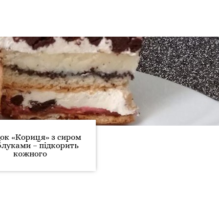
ок «Кориця» з сиром
блуками – підкорить
кожного