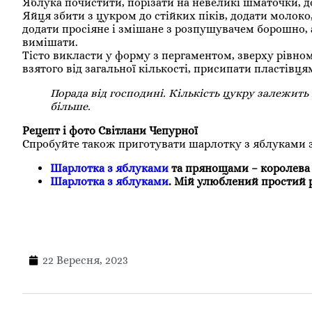
Яблука почистити, порізати на невеликі шматочки, д
Яйця збити з цукром до стійких піків, додати молок
додати просіяне і змішане з розпушувачем борошно, 
вимішати.
Тісто викласти у форму з пергаментом, зверху рівн
взятого від загальної кількості, присипати пластівця
Порада від господині. Кількість цукру залежить
більше.
Рецепт і фото Світлани Чепурної
Спробуйте також приготувати шарлотку з яблуками 
Шарлотка з яблуками
та прянощами – королева 
Шарлотка з яблуками
. Мій улюблений простий 
22 Вересня, 2023