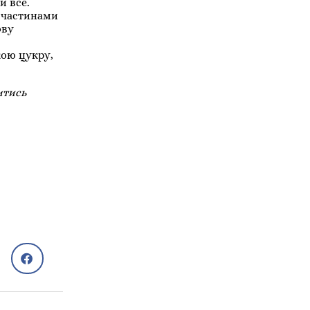
и все.
і частинами
ову
кою цукру,
итись