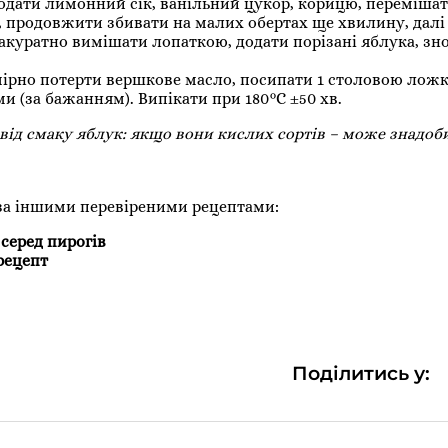
одати лимонний сік, ванільний цукор, корицю, перемішат
о, продовжити збивати на малих обертах ще хвилину, дал
акуратно вимішати лопаткою, додати порізані яблука, зн
омірно потерти вершкове масло, посипати 1 столовою лож
ми (за бажанням). Випікати при 180°С ±50 хв.
 від смаку яблук: якщо вони кислих сортів – може знадоб
за іншими перевіреними рецептами:
серед пирогів
рецепт
Поділитись у: