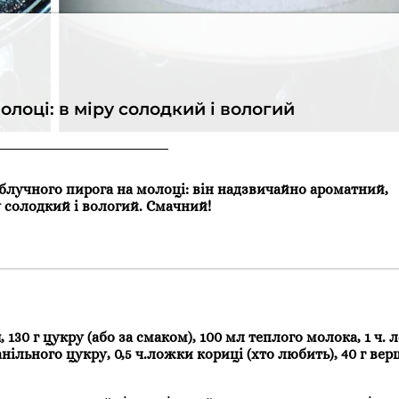
олоці: в міру солодкий і вологий
блучного пирога на молоці: він надзвичайно ароматний,
у солодкий і вологий. Смачний!
я, 130 г цукру (або за смаком), 100 мл теплого молока, 1 ч.
анільного цукру, 0,5 ч.ложки кориці (хто любить), 40 г ве