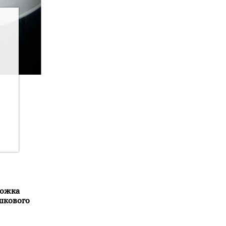
 ложка
ршкового