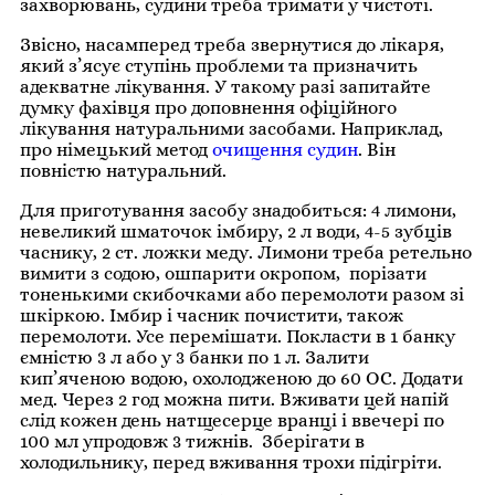
захворювань, судини треба тримати у чистоті.
Звісно, насамперед треба звернутися до лікаря,
який з’ясує ступінь проблеми та призначить
адекватне лікування. У такому разі запитайте
думку фахівця про доповнення офіційного
лікування натуральними засобами. Наприклад,
про німецький метод
очищення судин
. Він
повністю натуральний.
Для приготування засобу знадобиться: 4 лимони,
невеликий шматочок імбиру, 2 л води, 4-5 зубців
часнику, 2 ст. ложки меду. Лимони треба ретельно
вимити з содою, ошпарити окропом, порізати
тоненькими скибочками або перемолоти разом зі
шкіркою. Імбир і часник почистити, також
перемолоти. Усе перемішати. Покласти в 1 банку
ємністю 3 л або у 3 банки по 1 л. Залити
кип’яченою водою, охолодженою до 60 ОС. Додати
мед. Через 2 год можна пити. Вживати цей напій
слід кожен день натщесерце вранці і ввечері по
100 мл упродовж 3 тижнів. Зберігати в
холодильнику, перед вживання трохи підігріти.