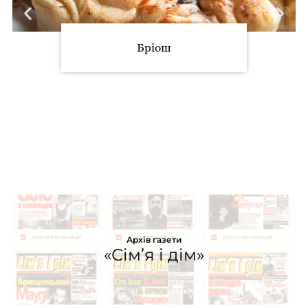
Бріош
Архів газети
«Сім’я і дім»