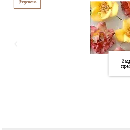
Рецепти
Зац
при