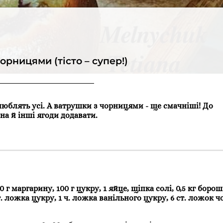
орницями (тісто – супер!)
 люблять усі. А ватрушки з чорницями - ще смачніші! До
на й інші ягоди додавати.
0 г маргарину, 100 г цукру, 1 яйце, щіпка солі, 0,5 кг борошн
т. ложка цукру, 1 ч. ложка ванільного цукру, 6 ст. ложок ч