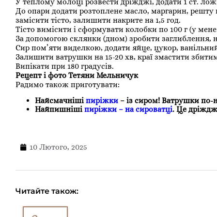
У теплому молоці розвести дріжджі, додати 1 ст. лож
До опари додати розтоплене масло, маргарин, решту 
замісити тісто, залишити накрите на 1,5 год.
Тісто вимісити і сформувати колобки по 100 г (у мене 
За допомогою склянки (дном) зробити заглиблення, 
Сир пом’яти виделкою, додати яйце, цукор, ванільний
Залишити ватрушки на 15-20 хв, краї змастити збити
Випікати при 180 градусів.
Рецепт і фото Тетяни Мельничук
Радимо також приготувати:
Найсмачніші
пиріжки
– із сиром! Ватрушки по-
Найпишніші
пиріжки – на сироватці
. Це дріждж
10 Лютого, 2025
Читайте також: