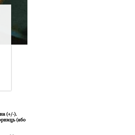
а (+/-).
орниць (або