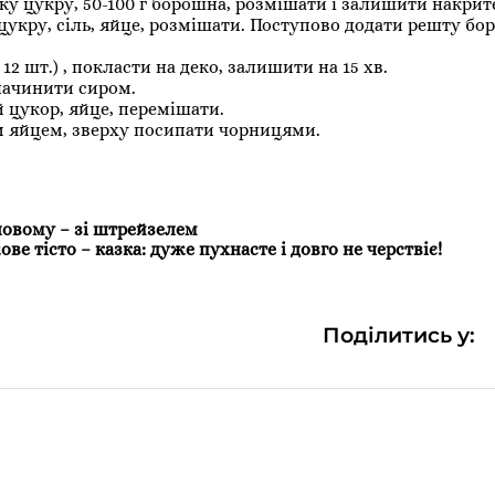
ку цукру, 50-100 г борошна, розмішати і залишити накрите
цукру, сіль, яйце, розмішати. Поступово додати решту бо
12 шт.) , покласти на деко, залишити на 15 хв.
начинити сиром.
 цукор, яйце, перемішати.
м яйцем, зверху посипати чорницями.
новому – зі штрейзелем
ове тісто – казка: дуже пухнасте і довго не черствіє!
Поділитись у: