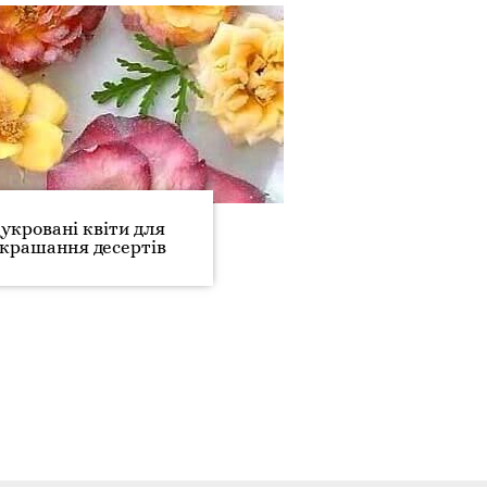
укровані квіти для
крашання десертів