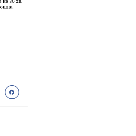
 на 30 хв.
рошна,