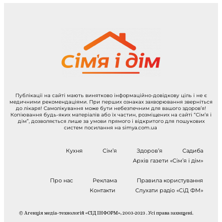
Публікації на сайті мають винятково інформаційно-довідкову ціль і не є
медичними рекомендаціями. При перших ознаках захворювання зверніться
до лікаря! Самолікування може бути небезпечним для вашого здоров’я!
Копіювання будь-яких матеріалів або їх частин, розміщених на сайті “Сім’я і
дім”, дозволяється лише за умови прямого і відкритого для пошукових
систем посилання на simya.com.ua
Кухня
Сім’я
Здоров’я
Садиба
Архів газети «Сім’я і дім»
Про нас
Реклама
Правила користування
Контакти
Слухати радіо «СіД ФМ»
© Агенція медіа-технологій «СІД ІНФОРМ», 2003-2023 . Усі права захищені.