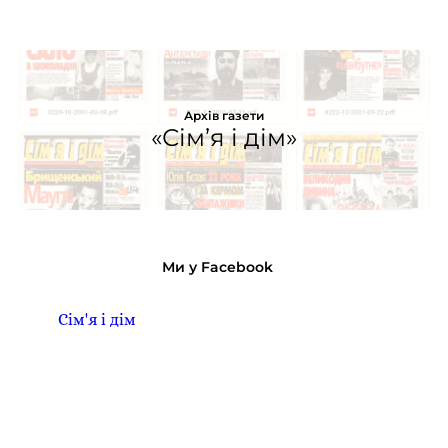
Архів газети
«Сім’я і дім»
Ми у Facebook
Сім'я і дім