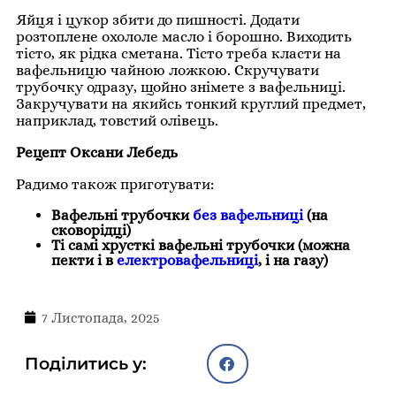
Яйця і цукор збити до пишності. Додати
розтоплене охололе масло і борошно. Виходить
тісто, як рідка сметана. Тісто треба класти на
вафельницю чайною ложкою. Скручувати
трубочку одразу, щойно знімете з вафельниці.
Закручувати на якийсь тонкий круглий предмет,
наприклад, товстий олівець.
Рецепт Оксани Лебедь
Радимо також приготувати:
Вафельні трубочки
без вафельниці
(на
сковорідці)
Ті самі хрусткі вафельні трубочки (можна
пекти і в
електровафельниці
, і на газу)
7 Листопада, 2025
Поділитись у: