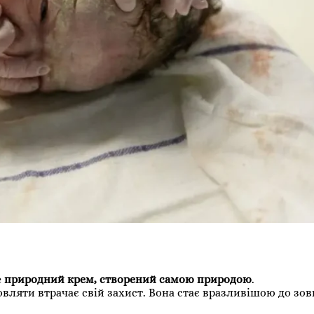
е
природний крем, створений самою природою
.
овляти втрачає свій захист. Вона стає вразливішою до зо