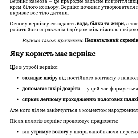
Вернікс казеоза — це природне захисне покриття шкір
крем білого кольору. Вернікс починає утворюватися 
вкриває все тіло дитини.
Основу верніксу складають
вода, білки та жири
, а т
робить його справжнім бар’єром між ніжною шкірою
Радимо також прочитати:
Неонатальний скринін
Яку користь має вернікс
Ще в утробі вернікс:
захищає шкіру
від постійного контакту з навко
допомагає шкірі дозріти
— у цей час формується
сприяє легшому проходженню пологових шлях
Але його дія не закінчується з моментом народження
Після пологів вернікс продовжує працювати:
він
утримує вологу
у шкірі, запобігаючи переси