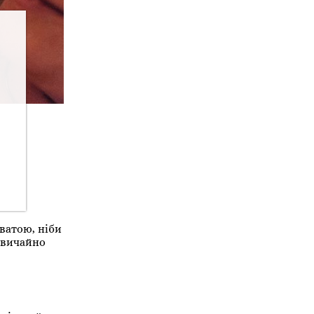
ватою, ніби
дзвичайно