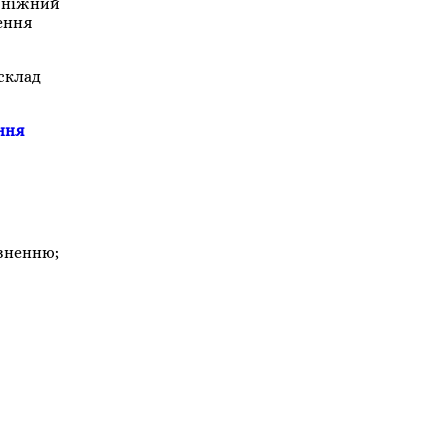
о ніжний
ення
склад
ння
азненню;