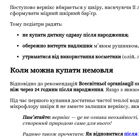
Поступово вернікс вбирається у шкіру, насичуючи її
сформувати міцний шкірний бар’єр.
Тому педіатри радять:
не купати дитину одразу після народження;
обережно витерти надлишки
м’яким рушником, 
утриматися від використання косметики
(олій, 
Коли можна купати немовля
Відповідно до рекомендацій
Всесвітньої організації 
ніж через 24 години після народження
. Якщо з якихо
Під час першого купання достатньо чистої теплої во
мікрофлору шкіри й не змиєте залишки верніксу, як
Пам’ятайте:
вернікс — це не ознака неохайност
створений природою саме для нього!
Радимо також прочитати:
Як відновитися
після