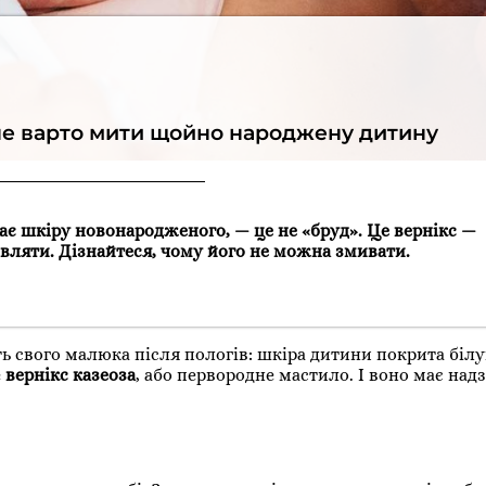
 не варто мити щойно народжену дитину
ає шкіру новонародженого, — це не «бруд». Це вернікс —
ляти. Дізнайтеся, чому його не можна змивати.
ь свого малюка після пологів: шкіра дитини покрита білу
е
вернікс казеоза
, або первородне мастило. І воно має на