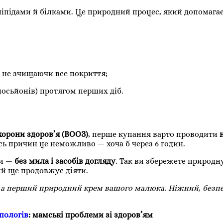
 ліпідами й білками. Це природний процес, який допомага
не зчищаючи все покриття;
лосьйонів) протягом перших діб.
охорони здоров’я (ВООЗ)
, перше купання варто проводити
сь причин це неможливо — хоча б через 6 годин.
ди —
без мила і засобів догляду
. Так ви збережете природн
ий ще продовжує діяти.
і, а перший природний крем вашого малюка. Ніжний, безп
 пологів
: мамські проблеми зі здоров’ям