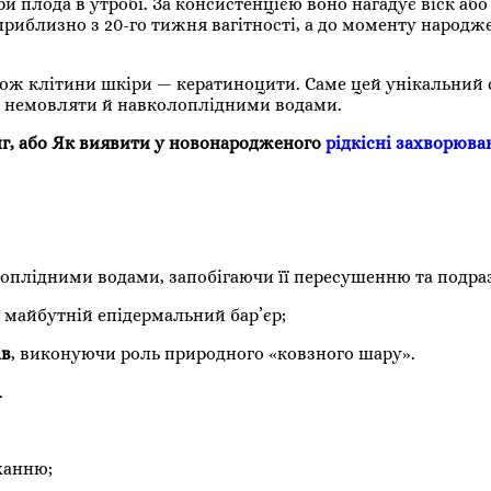
и плода в утробі. За консистенцією воно нагадує віск аб
приблизно з 20-го тижня вагітності, а до моменту народж
акож клітини шкіри — кератиноцити. Саме цей унікальний 
 немовляти й навколоплідними водами.
г, або Як виявити у новонародженого
рідкісні захворюва
лоплідними водами, запобігаючи її пересушенню та подр
 майбутній епідермальний бар’єр;
ів
, виконуючи роль природного «ковзного шару».
.
ханню;