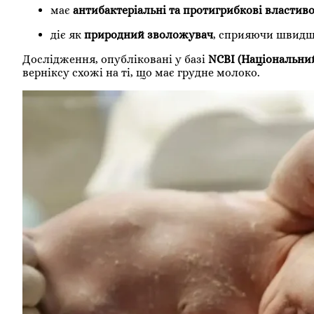
має
антибактеріальні та протигрибкові властиво
діє як
природний зволожувач
, сприяючи швидші
Дослідження, опубліковані у базі
NCBI (Національний
верніксу схожі на ті, що має грудне молоко.