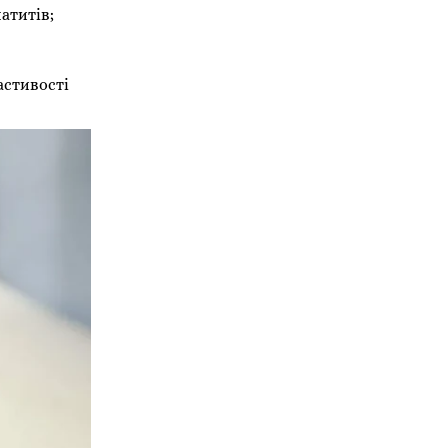
атитів;
астивості