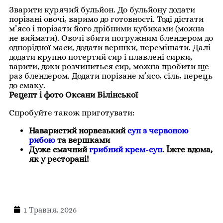
Зварити курячий бульйон. До бульйону додати
порізані овочі, варимо до готовності. Тоді дістати
м’ясо і порізати його дрібними кубиками (можна
не виймати). Овочі збити погружним блендером до
однорідної маси, додати вершки, перемішати. Далі
додати крупно потертий сир і плавлені сирки,
варити, доки розчиниться сир, можна пробити ще
раз блендером. Додати порізане м’ясо, сіль, перець
до смаку.
Рецепт і фото Оксани Білінської
Спробуйте також приготувати:
Наваристий норвезький
суп з червоною
рибою
та вершками
Дуже смачний
грибний крем-суп
. Їжте вдома,
як у ресторані!
1 Травня, 2026