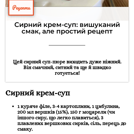
Рецепти
Сирний крем-суп: вишуканий
смак, але простий рецепт
Цей сирний суп-пюре виходить дуже ніжний.
Він смачний, ситний та ще й швидко
готується!
Сирний крем-суп
1 куряче філе, 3-4 картоплини, 1 цибулина,
200 мл вершків (15%), 150 г моцарели (чи
іншого сиру, що легко плавиться), 3
плавлених вершкових сирків, сіль, перець до
смаку.