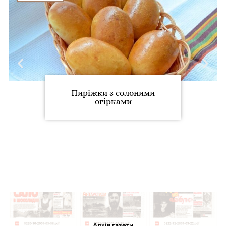
Пиріжки з солоними
огірками
Архів газети