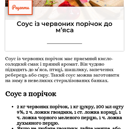
Рецепти
Соус із червоних порічок до
м’яса
Соус із червоних порічок має приємний кисло-
солодкий смак і пряний аромат. Він чудово
підходить до м’яса, птиці, шашлику, запечених
реберець або сиру. Такий соус можна заготовити
на зиму в невеликих стерилізованих банках.
Соус з порічок
2 кг червоних порічок, 1 кг цукру, 200 мл оцту
9%, 2 ч. ложки гвоздики, 1 ст. ложка кориці, 1
ч. ложка чорного меленого перцю, 1 ч. ложка
духмяного перцю.
Якщо не любите гвоздики, дайте менше, або