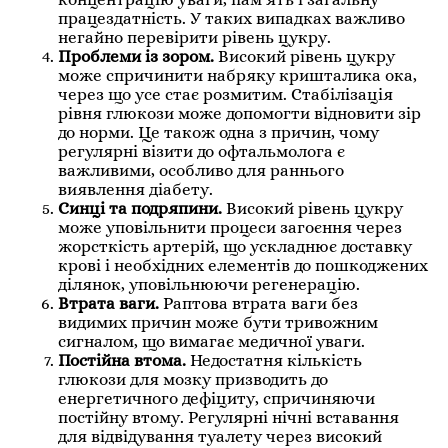
працездатність. У таких випадках важливо
негайно перевірити рівень цукру.
Проблеми із зором.
Високий рівень цукру
може спричинити набряку кришталика ока,
через що усе стає розмитим. Стабілізація
рівня глюкози може допомогти відновити зір
до норми. Це також одна з причин, чому
регулярні візити до офтальмолога є
важливими, особливо для раннього
виявлення діабету.
Синці та подряпини.
Високий рівень цукру
може уповільнити процеси загоєння через
жорсткість артерій, що ускладнює доставку
крові і необхідних елементів до пошкоджених
ділянок, уповільнюючи регенерацію.
Втрата ваги.
Раптова втрата ваги без
видимих причин може бути тривожним
сигналом, що вимагає медичної уваги.
Постійна втома.
Недостатня кількість
глюкози для мозку призводить до
енергетичного дефіциту, спричиняючи
постійну втому. Регулярні нічні вставання
для відвідування туалету через високий