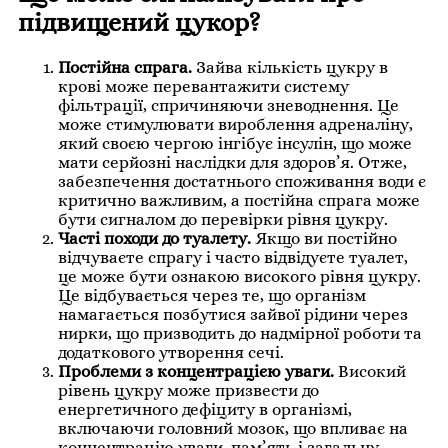
підвищений цукор?
Постійна спрага.
Зайва кількість цукру в
крові може перевантажити систему
фільтрації, спричиняючи зневоднення. Це
може стимулювати вироблення адреналіну,
який своєю чергою інгібує інсулін, що може
мати серйозні наслідки для здоров’я. Отже,
забезпечення достатнього споживання води є
критично важливим, а постійна спрага може
бути сигналом до перевірки рівня цукру.
Часті походи до туалету.
Якщо ви постійно
відчуваєте спрагу і часто відвідуєте туалет,
це може бути ознакою високого рівня цукру.
Це відбувається через те, що організм
намагається позбутися зайвої рідини через
нирки, що призводить до надмірної роботи та
додаткового утворення сечі.
Проблеми з концентрацією уваги.
Високий
рівень цукру може призвести до
енергетичного дефіциту в організмі,
включаючи головний мозок, що впливає на
концентрацію уваги, пам’ять і загальну