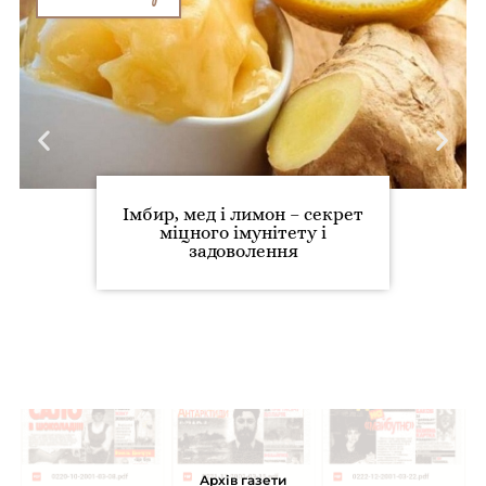
Імбир, мед і лимон – секрет
міцного імунітету і
задоволення
Архів газети