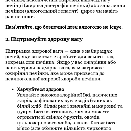
печінці (жирова дистрофія печінки) або запалення
печінки (алкогольний гепатит), цироз чи навіть
рак печінки.
Пам’ятайте, що безпечної дози алкоголю не існує.
2. Підтримуйте здорову вагу
Підтримка здорової ваги — одна з найкращих
речей, яку ви можете зробити для всього тіла,
зокрема для печінки. Якщо у вас ожиріння або
навіть трохи надмірна вага, вам загрожує
ожиріння печінки, яке може призвести до
неалкогольної жирової хвороби печінки.
Харчуйтеся здорово
Уникайте висококалорійної їжі, насичених
жирів, рафінованих вуглеводів (таких як
білий хліб, білий рис і звичайні макарони) та
цукру. Їжте клітковину, яку ви можете
отримати зі свіжих фруктів, овочів,
цільнозернового хліба, злаків. Також їжте
м’ясо (але обмежте кількість червоного