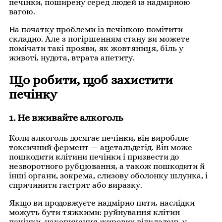
печінки, поширену серед людей із надмірною
вагою.
На початку проблеми із печінкою помітити
складно. Але з погіршенням стану ви можете
помічати такі прояви, як жовтяниця, біль у
животі, нудота, втрата апетиту.
Що робити, щоб захистити
печінку
1. Не вживайте алкоголь
Коли алкоголь досягає печінки, він виробляє
токсичний фермент — ацетальдегід. Він може
пошкодити клітини печінки і призвести до
незворотного рубцювання, а також пошкодити й
інші органи, зокрема, слизову оболонку шлунка, і
спричинити гастрит або виразку.
Якщо ви продовжуєте надмірно пити, наслідки
можуть бути тяжкими: руйнування клітин
печінки, накопичення жирових відкладень у