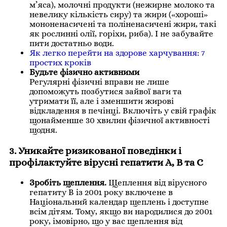
м’яса), молочні продукти (нежирне молоко та
невелику кількість сиру) та жири («хороші»
мононенасичені та поліненасичені жири, такі
як рослинні олії, горіхи, риба). І не забувайте
пити достатньо води.
Як легко перейти на здорове харчування: 7
простих кроків
Будьте фізично активними
Регулярні фізичні вправи не лише
допоможуть позбутися зайвої ваги та
утримати її, але і зменшити жирові
відкладення в печінці. ​​Включіть у свій графік
щонайменше 30 хвилин фізичної активності
щодня.
3. Уникайте ризикованої поведінки і
профілактуйте вірусні гепатити А, В та С
Зробіть щеплення.
Щеплення від вірусного
гепатиту В із 2001 року включене в
Національний календар щеплень і доступне
всім дітям. Тому, якщо ви народилися до 2001
року, імовірно, що у вас щеплення від