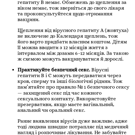
гепатиту В немає. Обмежень до щеплення за
віком немає, тож зверніться до свого лікаря
та проконсультуйтеся щодо отримання
вакцини.
Щеплення від вірусного гепатиту А (жовтуха)
не включене до Календаря щеплень, тож
його варто придбати власним коштом. Дітям
її можна вводити з 12 місяців життя з
інтервалом між дозами 6–12 місяців. За такою
ж схемою можуть вакцинуватися й дорослі.
Практикуйте безпечний секс.
Вірусні
гепатити B і C можуть передаватися через
кров, сперму та інші біологічні рідини. Тож
пам’ятайте про правило № 1 безпечного сексу
— захищений секс під час кожного
сексуального контакту. Використовуйте
презервативи, якщо маєте вагінальний,
анальний чи оральний секс.
Раннє виявлення вірусів дуже важливе, адже
тоді людина швидше потрапляє під медичний
нагляд і розпочинає лікування. Не забувайте