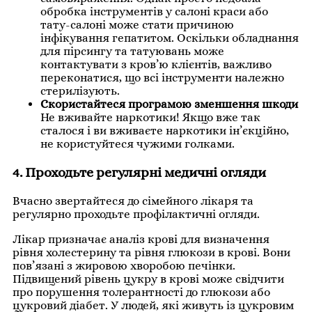
обробка інструментів у салоні краси або
тату-салоні може стати причиною
інфікування гепатитом. Оскільки обладнання
для пірсингу та татуювань може
контактувати з кров’ю клієнтів, важливо
переконатися, що всі інструменти належно
стерилізують.
Скористайтеся програмою зменшення шкоди
Не вживайте наркотики! Якщо вже так
сталося і ви вживаєте наркотики ін’єкційно,
не користуйтеся чужими голками.
4. Проходьте регулярні медичні огляди
Вчасно звертайтеся до сімейного лікаря та
регулярно проходьте профілактичні огляди.
Лікар призначає аналіз крові для визначення
рівня холестерину та рівня глюкози в крові. Вони
пов’язані з жировою хворобою печінки.
Підвищений рівень цукру в крові може свідчити
про порушення толерантності до глюкози або
цукровий діабет. У людей, які живуть із цукровим