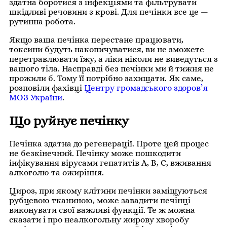
здатна боротися з інфекціями та фільтрувати
шкідливі речовини з крові. Для печінки все це —
рутинна робота.
Якщо ваша печінка перестане працювати,
токсини будуть накопичуватися, ви не зможете
перетравлювати їжу, а ліки ніколи не виведуться з
вашого тіла. Насправді без печінки ми й тижня не
прожили б. Тому її потрібно захищати. Як саме,
розповіли фахівці
Центру громадського здоров’я
МОЗ України
.
Що руйнує печінку
Печінка здатна до регенерації. Проте цей процес
не безкінечний. Печінку може пошкодити
інфікування вірусами гепатитів А, В, С, вживання
алкоголю та ожиріння.
Цироз, при якому клітини печінки заміщуються
рубцевою тканиною, може завадити печінці
виконувати свої важливі функції. Те ж можна
сказати і про неалкогольну жирову хворобу