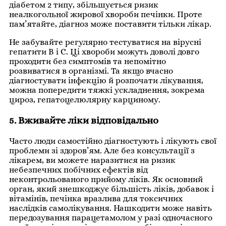
діабетом 2 типу, збільшується ризик
неалкогольної жирової хвороби печінки. Проте
пам’ятайте, діагноз може поставити тільки лікар.
Не забувайте регулярно тестуватися на вірусні
гепатити В і С. Ці хвороби можуть доволі довго
проходити без симптомів та непомітно
розвиватися в організмі. Та якщо вчасно
діагностувати інфекцію й розпочати лікування,
можна попередити тяжкі ускладнення, зокрема
цироз, гепатоцелюлярну карциному.
5. Вживайте ліки відповідально
Часто люди самостійно діагностують і лікують свої
проблеми зі здоров’ям. Але без консультації з
лікарем, ви можете наразитися на ризик
небезпечних побічних ефектів від
неконтрольованого прийому ліків. Як основний
орган, який знешкоджує більшість ліків, добавок і
вітамінів, печінка вразлива для токсичних
наслідків самолікування. Нашкодити може навіть
передозування парацетамолом у разі одночасного