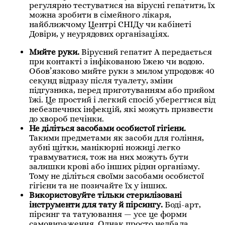
регулярно тестуватися на вірусні гепатити, їх
можна зробити в сімейного лікаря,
найближчому Центрі СНІДу чи кабінеті
Довіри, у неурядових організаціях.
Мийте руки.
Вірусний гепатит А передається
при контакті з інфікованою їжею чи водою.
Обов’язково мийте руки з милом упродовж 40
секунд відразу після туалету, зміни
підгузника, перед приготуванням або прийом
їжі. Це простий і легкий спосіб уберегтися від
небезпечних інфекцій, які можуть призвести
до хвороб печінки.
Не діліться засобами особистої гігієни.
Такими предметами як засоби для гоління,
зубні щітки, манікюрні ножиці легко
травмуватися, тож на них можуть бути
залишки крові або інших рідин організму.
Тому не діліться своїми засобами особистої
гігієни та не позичайте їх у інших.
Використовуйте тільки стерилізовані
інструменти для тату й пірсингу.
Боді-арт,
пірсинг та татуювання — усе це форми
самовираження. Однак просто недбала