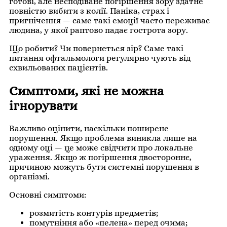
готові, але несподіване погіршення зору здатне
повністю вибити з колії. Паніка, страх і
пригнічення — саме такі емоції часто переживає
людина, у якої раптово падає гострота зору.
Що робити? Чи повернеться зір? Саме такі
питання офтальмологи регулярно чують від
схвильованих пацієнтів.
Симптоми, які не можна
ігнорувати
Важливо оцінити, наскільки поширене
порушення. Якщо проблема виникла лише на
одному оці — це може свідчити про локальне
ураження. Якщо ж погіршення двостороннє,
причиною можуть бути системні порушення в
організмі.
Основні симптоми:
розмитість контурів предметів;
помутніння або «пелена» перед очима;