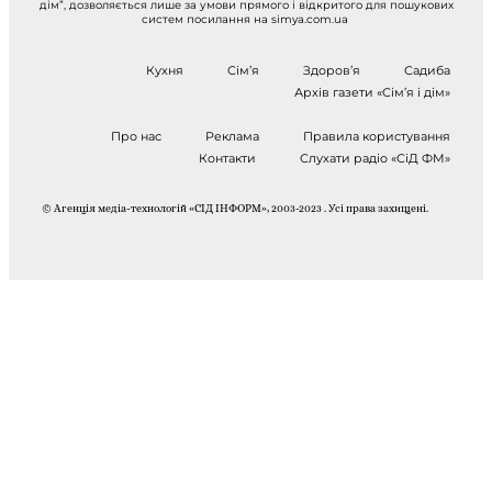
дім”, дозволяється лише за умови прямого і відкритого для пошукових
систем посилання на simya.com.ua
Кухня
Сім’я
Здоров’я
Садиба
Архів газети «Сім’я і дім»
Про нас
Реклама
Правила користування
Контакти
Слухати радіо «СіД ФМ»
© Агенція медіа-технологій «СІД ІНФОРМ», 2003-2023 . Усі права захищені.