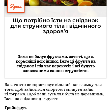
Краса
Що потрібно їсти на сніданок
для стрункого тіла і відмінного
здоров’я
Зима не балує фруктами, зате ті, що є,
корисніші всіх інших. Їжте ці фрукти на
сніданок і під час перекусів і всі будуть
здивованими вашою стрункістю.
Багато хто використовує вільний час взимку для
того, щоб зайнятися спортом і скинути зайві
кілограми. Щоб ваші зусилля були не даремними,
їжте на сніданок ці фрукти.
Грейпфрут.