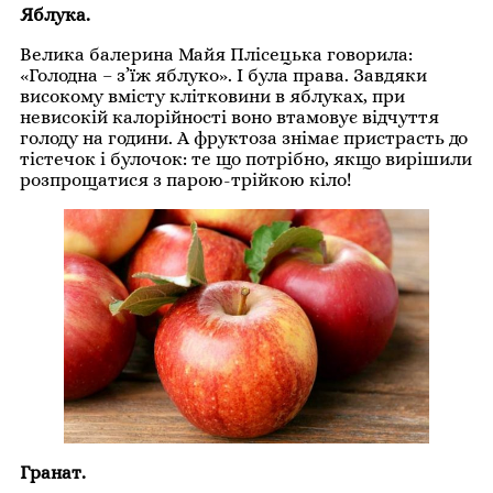
Яблука.
Велика балерина Майя Плісецька говорила:
«Голодна – з’їж яблуко». І була права. Завдяки
високому вмісту клітковини в яблуках, при
невисокій калорійності воно втамовує відчуття
голоду на години. А фруктоза знімає пристрасть до
тістечок і булочок: те що потрібно, якщо вирішили
розпрощатися з парою-трійкою кіло!
Гранат.