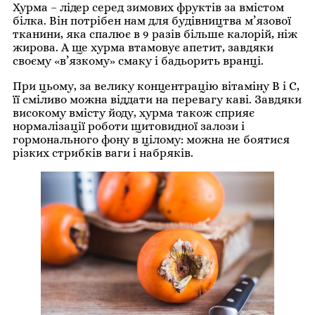
Хурма – лідер серед зимових фруктів за вмістом
білка. Він потрібен нам для будівництва м’язової
тканини, яка спалює в 9 разів більше калорій, ніж
жирова. А ще хурма втамовує апетит, завдяки
своєму «в’язкому» смаку і бадьорить вранці.
При цьому, за велику концентрацію вітаміну В і С,
її сміливо можна віддати на перевагу каві. Завдяки
високому вмісту йоду, хурма також сприяє
нормалізації роботи щитовидної залози і
гоpмонального фону в цілому: можна не боятися
різких стрибків ваги і набряків.