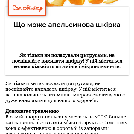
Сам собі лікар
Що може апельсинова шкірка
Як тільки ви поласували цитрусами, не
поспішайте викидати шкірку! У ній міститься
велика кількість вітамінів і мікроелементів.
Як тільки ви поласували цитрусами, не
поспішайте викидати шкірку! У ній міститься
велика кількість вітамінів і мікроелементів, які є
дуже важливими для вашого здоров’я.
Допомагає травленню
В самій шкірці апельсину містить на 200% більше
клітковини, ніж в самій м’якоті фрукта. Саме тому
вона є ефективною в боротьбі із запорами і
розладами шлунку, тому що має м’яку