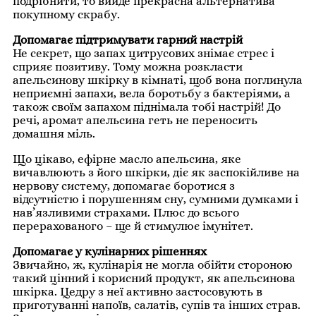
подрібнити, то вийде прекрасна альтернатива
покупному скрабу.
Допомагає підтримувати гарний настрій
Не секрет, що запах цитрусових знімає стрес і
сприяє позитиву. Тому можна розкласти
апельсинову шкірку в кімнаті, щоб вона поглинула
неприємні запахи, вела боротьбу з бактеріями, а
також своїм запахом піднімала тобі настрій! До
речі, аромат апельсина геть не переносить
домашня міль.
Що цікаво, ефірне масло апельсина, яке
вичавлюють з його шкірки, діє як заспокійливе на
нервову систему, допомагає боротися з
відсутністю і порушенням сну, сумними думками і
нав’язливими страхами. Плюс до всього
перерахованого – ще й стимулює імунітет.
Допомагає у кулінарних рішеннях
Звичайно, ж, кулінарія не могла обійти стороною
такий цінний і корисний продукт, як апельсинова
шкірка. Цедру з неї активно застосовують в
приготуванні напоїв, салатів, супів та інших страв.