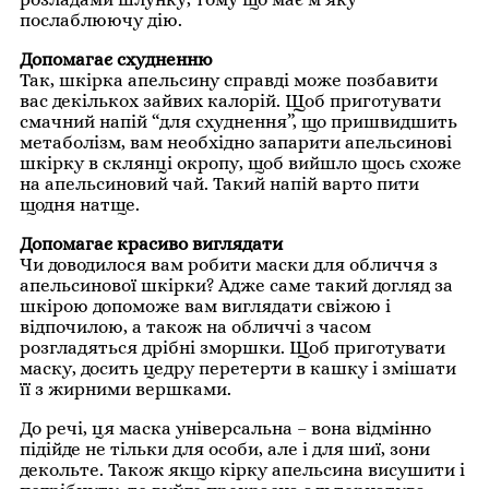
послаблюючу дію.
Допомагає схудненню
Так, шкірка апельсину справді може позбавити
вас декількох зайвих калорій. Щоб приготувати
смачний напій “для схуднення”, що пришвидшить
метаболізм, вам необхідно запарити апельсинові
шкірку в склянці окропу, щоб вийшло щось схоже
на апельсиновий чай. Такий напій варто пити
щодня натще.
Допомагає красиво виглядати
Чи доводилося вам робити маски для обличчя з
апельсинової шкірки? Адже саме такий догляд за
шкірою допоможе вам виглядати свіжою і
відпочилою, а також на обличчі з часом
розгладяться дрібні зморшки. Щоб приготувати
маску, досить цедру перетерти в кашку і змішати
її з жирними вершками.
До речі, ця маска універсальна – вона відмінно
підійде не тільки для особи, але і для шиї, зони
декольте. Також якщо кірку апельсина висушити і