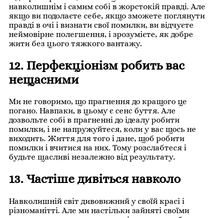
навколишнім і самим собі в жорстокій правді. Але
якщо ви подолаєте себе, якщо зможете поглянути
правді в очі і визнати свої помилки, ви відчуєте
неймовірне полегшення, і зрозумієте, як добре
жити без цього тяжкого вантажу.
12. Перфекціонізм робить вас
нещасними
Ми не говоримо, що прагнення до кращого це
погано. Навпаки, в цьому є сенс буття. Але
дозвольте собі в прагненні до ідеалу робити
помилки, і не напружуйтеся, коли у вас щось не
виходить. Життя для того і дане, щоб робити
помилки і вчитися на них. Тому розслабтеся і
будьте щасливі незалежно від результату.
13. Частіше дивіться навколо
Навколишній світ дивовижний у своїй красі і
різноманітті. Але ми настільки зайняті своїми