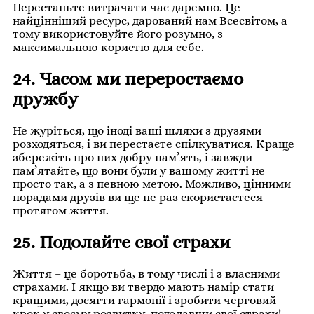
Перестаньте витрачати час даремно. Це
найцінніший ресурс, дарований нам Всесвітом, а
тому використовуйте його розумно, з
максимальною користю для себе.
24. Часом ми переростаємо
дружбу
Не журіться, що іноді ваші шляхи з друзями
розходяться, і ви перестаєте спілкуватися. Краще
збережіть про них добру пам’ять, і завжди
пам’ятайте, що вони були у вашому житті не
просто так, а з певною метою. Можливо, цінними
порадами друзів ви ще не раз скористаєтеся
протягом життя.
25. Подолайте свої страхи
Життя – це боротьба, в тому числі і з власними
страхами. І якщо ви твердо мають намір стати
кращими, досягти гармонії і зробити черговий
крок у своєму розвитку, подолавши свої страхи!