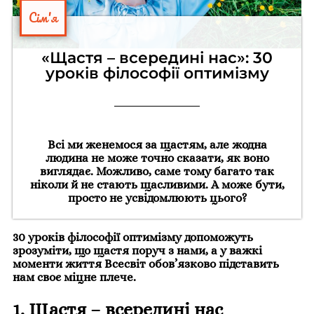
Сім'я
«Щастя – всередині нас»: 30
уроків філософії оптимізму
Всі ми женемося за щастям, але жодна
людина не може точно сказати, як воно
виглядає. Можливо, саме тому багато так
ніколи й не стають щасливими. А може бути,
просто не усвідомлюють цього?
30 уроків філософії оптимізму
допоможуть
зрозуміти, що щастя поруч з нами, а у важкі
моменти життя Всесвіт обов’язково підставить
нам своє міцне плече.
1. Щастя – всередині нас