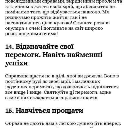
повсякденними справами, вирішенням проблем та
втіленням в життя своїх мрій, що абсолютно не
помічаємо того, що відбувається навколо. Ми
ризикуємо прожити життя, так і не
насолодившись цією красою! Скиньте рожеві
окуляри з очей і погляньте на світ широко
розплющеними очима!
14. Відзначайте свої
перемоги. Навіть найменші
успіхи
Справжнє щастя не в цілі, якої ви досягли. Воно в
постійному русі до своєї мрії, і маленьких
щоденних перемогах, що дозволяють підніматися
все вище і вище. Святкуйте ці перемоги, адже
саме з них складається справжнє щастя.
15. Навчіться прощати
Образи не дають нам з легкою душею йти вперед,