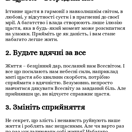
Істинне щастя в гармонії з навколишнім світом, в
любові, у відсутності суєти і в прагненні до своєї
мрії. А багатство і влада створюють лише ілюзію
щастя, яка в будь-який момент може розсипатися
на уламки. Прийміть це як даність, і вам стане
набагато легше жити.
2. Будьте вдячні за все
Життя – безцінний дар, посланий нам Всесвітом. І
все що посилають нам небесні сили, наприклад
миті щастя або хвилини скорботи, потрібно
сприймати з вдячністю. Безумовно, непросто
навчитися дякувати Всесвіту за завданий біль. Але
прийнявши це, ви відчуєте справжнє щастя.
3. Змініть сприйняття
Не секрет, що злість і ненависть руйнують наше
життя і роблять нас нещасними. Але чи варто раз
по раз ускладнювати собі життя? Набагато