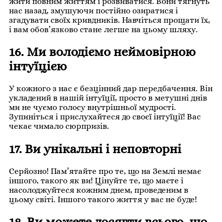
жити повним життям і розвиватися. Вони тягнуть
нас назад, змушуючи постійно озиратися і
згадувати своїх кривдників. Навчіться прощати їх,
і вам обов’язково стане легше на цьому шляху.
16. Ми володіємо неймовірною
інтуїцією
У кожного з нас є безцінний дар передбачення. Він
укладений в нашій інтуїції, просто в метушні днів
ми не чуємо голосу внутрішньої мудрості.
Зупиніться і прислухайтеся до своєї інтуїції! Вас
чекає чимало сюрпризів.
17. Ви унікальні і неповторні
Серйозно! Пам’ятайте про те, що на Землі немає
іншого, такого як ви! Цінуйте те, що маєте і
насолоджуйтеся кожним днем, проведеним в
цьому світі. Іншого такого життя у вас не буде!
18. Ви можете досягти всього, що