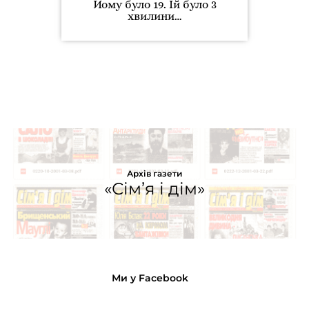
Йому було 19. Їй було 3
хвилини…
Архів газети
«Сім’я і дім»
Ми у Facebook