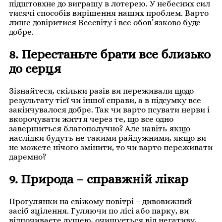
підштовхне до виграшу в лотерею. У небесних сил
тисячі способів вирішення наших проблем. Варто
лише довіритися Всесвіту і все обов’язково буде
добре.
8. Перестаньте брати все близько
до серця
Зізнайтеся, скільки разів ви переживали щодо
результату тієї чи іншої справи, а в підсумку все
закінчувалося добре. Так чи варто псувати нерви і
вкорочувати життя через те, що все одно
завершиться благополучно? Але навіть якщо
наслідки будуть не такими райдужними, якщо ви
не можете нічого змінити, то чи варто переживати
даремно?
9. Природа – справжній лікар
Прогулянки на свіжому повітрі – дивовижний
засіб зцілення. Гуляючи по лісі або парку, ви
відпочиваєте душею, очищується від негативу,