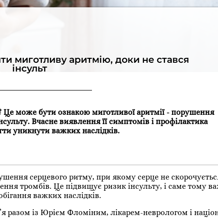
ити миготливу аритмію, доки не стався
інсульт
ає? Це може бути ознакою миготливої аритмії - порушення
нсульту. Вчасне виявлення її симптомів і профілактика
ти уникнути важких наслідків.
ушення серцевого ритму, при якому серце не скорочуєтьс
ення тромбів. Це підвищує ризик інсульту, і саме тому в
обігання важких наслідків.
в’я разом із Юрієм Фломіним, лікарем-неврологом і наці