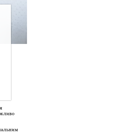
я
ажливо
ональним