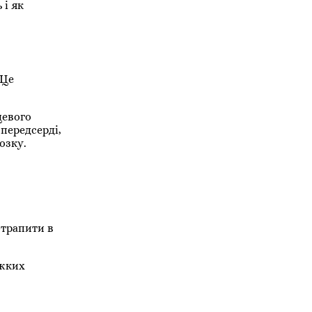
 і як
 Це
цевого
передсерді,
озку.
отрапити в
ажких