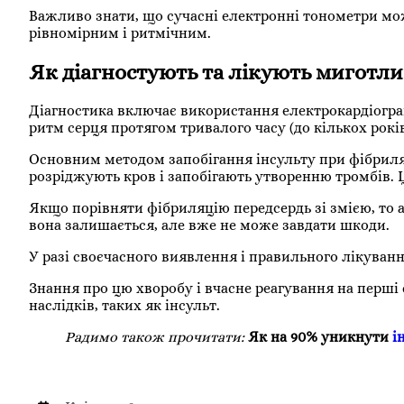
Важливо знати, що сучасні електронні тонометри мо
рівномірним і ритмічним.
Як діагностують та лікують миготл
Діагностика включає використання електрокардіограм
ритм серця протягом тривалого часу (до кількох років
Основним методом запобігання інсульту при фібриляц
розріджують кров і запобігають утворенню тромбів. 
Якщо порівняти фібриляцію передсердь зі змією, то 
вона залишається, але вже не може завдати шкоди.
У разі своєчасного виявлення і правильного лікуванн
Знання про цю хворобу і вчасне реагування на перш
наслідків, таких як інсульт.
Радимо також прочитати:
Як на 90% уникнути
і