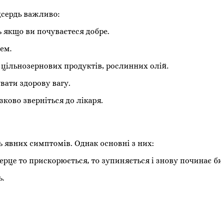
сердь важливо:
ь якщо ви почуваєтеся добре.
ем.
 цільнозернових продуктів, рослинних олій.
вати здорову вагу.
зково зверніться до лікаря.
 явних симптомів. Однак основні з них:
ерце то прискорюється, то зупиняється і знову починає би
ь.