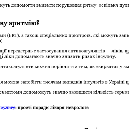
жуть допомогти виявити порушення ритму, оскільки пуль
иву аритмію?
и (ЕКГ), а також спеціальних пристроїв, які можуть зап
).
ії передсердь є застосування антикоагулянтів — ліків, щ
Ці ліки допомагають значно знизити ризик інсульту.
антикоагулянти можна порівняти з тим, як «вирвати» у зм
я можна запобігти тисячам випадків інсультів в Україні 
і симптоми допоможуть значно зменшити кількість серйо
нсульту
: прості поради лікаря-невролога