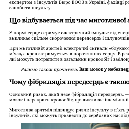
експертом з інсультів Бюро ВООЗ в Україні, фахівці 
запобігти інсульту.
Що відбувається під час миготливої 
У нормі серце отримує електричний імпульс від спец
викликає спільне скорочення передсердь і шлуночків
При миготливій аритмії електричні сигнали «блукают
м’яза, а кров затримується в порожнинах серця. В ре
які можуть потрапити в загальний кровообіг і заблок
Радимо також прочитати:
Ваш мозок у небезпец
Чому фібриляція передсердь є тако
Основний ризик, який несе фібриляція передсердь, —
мозок і перекрити кровообіг, що викликає ішемічний 
Миготлива аритмія підвищує ризик інсульту в п’ять 
інсультів, які можуть призвести до серйозних наслідкі