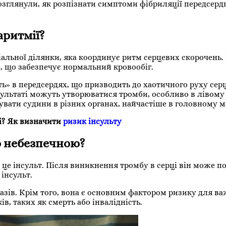
розглянули, як розпізнати симптоми фібриляції передсердь
аритмії?
іальної ділянки, яка координує ритм серцевих скорочень.
, що забезпечує нормальний кровообіг.
ь» в передсердях, що призводить до хаотичного руху сер
зультаті можуть утворюватися тромби, особливо в лівому 
увати судини в різних органах, найчастіше в головному м
і? Як визначити
ризик інсульту
ю небезпечною?
 це інсульт. Після виникнення тромбу в серці він може п
інсульт.
разів. Крім того, вона є основним фактором ризику для в
в, таких як смерть або інвалідність.