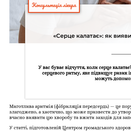
Консультація лікаря
«Серце калатає»: як вияв
У вас буває відчуття, коли серце калат
серцевого ритму, яке підвищує ризик і
можуть допомог
Миготлива аритмія (фібриляція передсердь) — це пор
злагоджено, а хаотично, що може призвести до утвор
вчасно виявити цю хворобу та вжити заходів для зап
У статті, підготовленій Центром громадського здоро