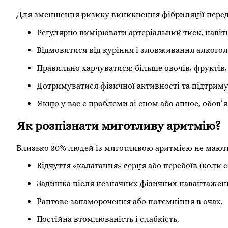
Для зменшення ризику виникнення фібриляції перед
Регулярно вимірювати артеріальний тиск, навіт
Відмовитися від куріння і зловживання алкогол
Правильно харчуватися: більше овочів, фруктів,
Дотримуватися фізичної активності та підтриму
Якщо у вас є проблеми зі сном або апное, обов’я
Як розпізнати миготливу аритмію?
Близько 30% людей із миготливою аритмією не мають
Відчуття «калатання» серця або перебоїв (коли с
Задишка після незначних фізичних навантажен
Раптове запаморочення або потемніння в очах.
Постійна втомлюваність і слабкість.