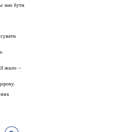
с має бути
исувати
о
ії жало —
щороку.
зних