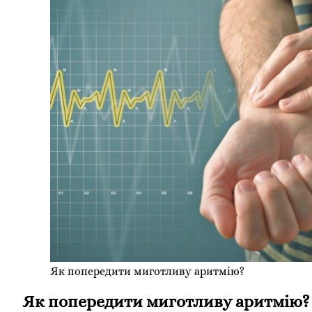
Як попередити миготливу аритмію?
Як попередити миготливу аритмію?