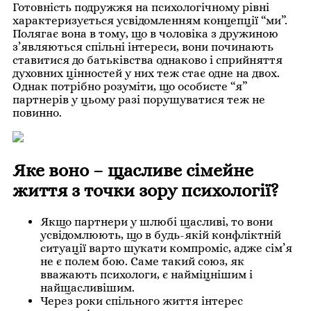
Готовність подружжя на психологічному рівні
характеризується усвідомленням концепції “ми”.
Полягає вона в тому, що в чоловіка з дружиною
з’являються спільні інтереси, вони починають
ставитися до батьківства однаково і сприйняття
духовних цінностей у них теж стає одне на двох.
Однак потрібно розуміти, що особисте “я”
партнерів у цьому разі порушуватися теж не
повинно.
Яке воно – щасливе сімейне
життя з точки зору психології?
Якщо партнери у шлюбі щасливі, то вони
усвідомлюють, що в будь-якій конфліктній
ситуації варто шукати компроміс, адже сім’я
не є полем бою. Саме такий союз, як
вважають психологи, є найміцнішим і
найщасливішим.
Через роки спільного життя інтерес