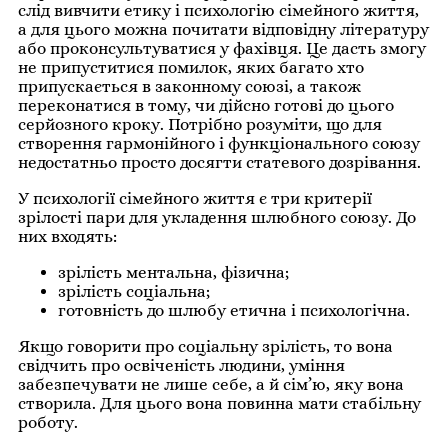
слід вивчити етику і психологію сімейного життя,
а для цього можна почитати відповідну літературу
або проконсультуватися у фахівця. Це дасть змогу
не припуститися помилок, яких багато хто
припускається в законному союзі, а також
переконатися в тому, чи дійсно готові до цього
серйозного кроку. Потрібно розуміти, що для
створення гармонійного і функціонального союзу
недостатньо просто досягти статевого дозрівання.
У психології сімейного життя є три критерії
зрілості пари для укладення шлюбного союзу. До
них входять:
зрілість ментальна, фізична;
зрілість соціальна;
готовність до шлюбу етична і психологічна.
Якщо говорити про соціальну зрілість, то вона
свідчить про освіченість людини, уміння
забезпечувати не лише себе, а й сім’ю, яку вона
створила. Для цього вона повинна мати стабільну
роботу.