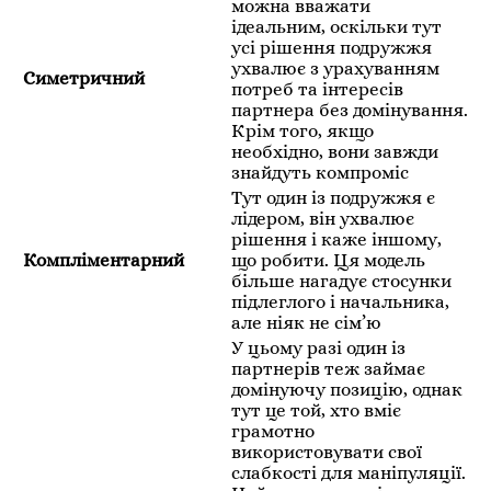
можна вважати
ідеальним, оскільки тут
усі рішення подружжя
ухвалює з урахуванням
Симетричний
потреб та інтересів
партнера без домінування.
Крім того, якщо
необхідно, вони завжди
знайдуть компроміс
Тут один із подружжя є
лідером, він ухвалює
рішення і каже іншому,
Компліментарний
що робити. Ця модель
більше нагадує стосунки
підлеглого і начальника,
але ніяк не сім’ю
У цьому разі один із
партнерів теж займає
домінуючу позицію, однак
тут це той, хто вміє
грамотно
використовувати свої
слабкості для маніпуляції.