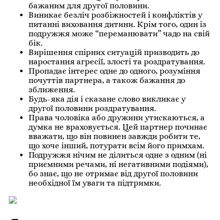
бажаним для другої половини.
Виникає безліч розбіжностей і конфліктів у
питанні виховання дитини. Крім того, один із
подружжя може “переманювати” чадо на свій
бік.
Вирішення спірних ситуацій призводить до
наростання агресії, злості та роздратування.
Пропадає інтерес одне до одного, розуміння
почуттів партнера, а також бажання до
зближення.
Будь-яка дія і сказане слово викликає у
другої половини роздратування.
Права чоловіка або дружини утискаються, а
думка не враховується. Цей партнер починає
вважати, що він повинен завжди робити те,
що хоче інший, потурати всім його примхам.
Подружжя нічим не ділиться одне з одним (ні
приємними речами, ні негативними подіями),
бо знає, що не отримає від другої половини
необхідної їм уваги та підтримки.