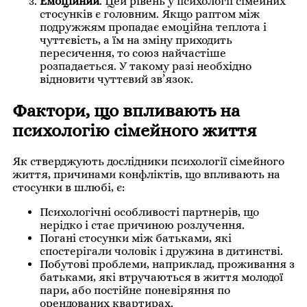
Емоційний
. Цей рівень у психології сімейних
стосунків є головним. Якщо раптом між
подружжям пропадає емоційна теплота і
чуттєвість, а їм на зміну приходить
пересичення, то союз найчастіше
розпадається. У такому разі необхідно
відновити чуттєвий зв’язок.
Фактори, що впливають на
психологію сімейного життя
Як стверджують дослідники психології сімейного
життя, причинами конфліктів, що впливають на
стосунки в шлюбі, є:
Психологічні особливості партнерів, що
нерідко і стає причиною розлучення.
Погані стосунки між батьками, які
спостерігали чоловік і дружина в дитинстві.
Побутові проблеми, наприклад, проживання з
батьками, які втручаються в життя молодої
пари, або постійне поневіряння по
орендованих квартирах.