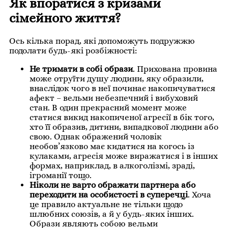
Як впоратися з кризами
сімейного життя?
Ось кілька порад, які допоможуть подружжю
подолати будь-які розбіжності:
Не тримати в собі образи
. Прихована провина
може отруїти душу людини, яку образили,
внаслідок чого в неї починає накопичуватися
афект – вельми небезпечний і вибуховий
стан. В один прекрасний момент може
статися викид накопиченої агресії в бік того,
хто її образив, дитини, випадкової людини або
свою. Однак ображений чоловік
необов’язково має кидатися на когось із
кулаками, агресія може виражатися і в інших
формах, наприклад, в алкоголізмі, зраді,
ігроманії тощо.
Ніколи не варто ображати партнера або
переходити на особистості в суперечці
. Хоча
це правило актуальне не тільки щодо
шлюбних союзів, а й у будь-яких інших.
Образи являють собою вельми