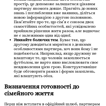
простір, це допоможе залишатися цікавим
партнеру якомога довше. Прагніть до нових
знань і поглиблення вже наявних, діліться
новою інформацією з другою половиною.
Пам’ятайте про те, що сім’я є союзом двох
самостійних особистостей, які усвідомлено
прийняли рішення жити разом, але водночас
не є залежними одна від одної.
Уникайте болючих тем
. Буває так, що
другому доводиться миритися з деякими
особливостями партнера, хоч вони йому і не
подобаються. Наприклад, якщо дружину не
влаштовує те, що чоловік захоплюється
футболом, не варто явно висловлювати своє
невдоволення цією грою. Конструктивніше
буде обговорити рамки і форми захоплень,
які влаштують обох.
Визначення готовності до
сімейного життя
Перш ніж вступати в офіційний шлюб, партнерам