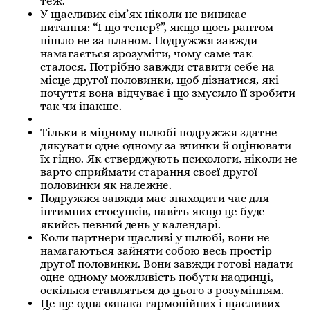
теж.
У щасливих сім’ях ніколи не виникає
питання: “І що тепер?”, якщо щось раптом
пішло не за планом. Подружжя завжди
намагається зрозуміти, чому саме так
сталося. Потрібно завжди ставити себе на
місце другої половинки, щоб дізнатися, які
почуття вона відчуває і що змусило її зробити
так чи інакше.
Тільки в міцному шлюбі подружжя здатне
дякувати одне одному за вчинки й оцінювати
їх гідно. Як стверджують психологи, ніколи не
варто сприймати старання своєї другої
половинки як належне.
Подружжя завжди має знаходити час для
інтимних стосунків, навіть якщо це буде
якийсь певний день у календарі.
Коли партнери щасливі у шлюбі, вони не
намагаються зайняти собою весь простір
другої половинки. Вони завжди готові надати
одне одному можливість побути наодинці,
оскільки ставляться до цього з розумінням.
Це ще одна ознака гармонійних і щасливих