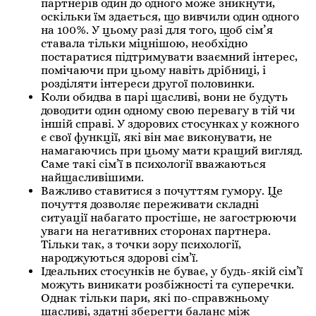
партнерів один до одного може зникнути,
оскільки їм здається, що вивчили один одного
на 100%. У цьому разі для того, щоб сім’я
ставала тільки міцнішою, необхідно
постаратися підтримувати взаємний інтерес,
помічаючи при цьому навіть дрібниці, і
розділяти інтереси другої половинки.
Коли обидва в парі щасливі, вони не будуть
доводити один одному свою перевагу в тій чи
іншій справі. У здорових стосунках у кожного
є свої функції, які він має виконувати, не
намагаючись при цьому мати кращий вигляд.
Саме такі сім’ї в психології вважаються
найщасливішими.
Важливо ставитися з почуттям гумору. Це
почуття дозволяє переживати складні
ситуації набагато простіше, не загострюючи
уваги на негативних сторонах партнера.
Тільки так, з точки зору психології,
народжуються здорові сім’ї.
Ідеальних стосунків не буває, у будь-якій сім’ї
можуть виникати розбіжності та суперечки.
Однак тільки пари, які по-справжньому
щасливі, здатні зберегти баланс між