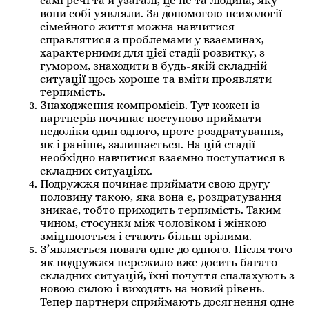
самі речі та й узагалі, це не та людина, яку
вони собі уявляли. За допомогою психології
сімейного життя можна навчитися
справлятися з проблемами у взаєминах,
характерними для цієї стадії розвитку, з
гумором, знаходити в будь-якій складній
ситуації щось хороше та вміти проявляти
терпимість.
Знаходження компромісів. Тут кожен із
партнерів починає поступово приймати
недоліки один одного, проте роздратування,
як і раніше, залишається. На цій стадії
необхідно навчитися взаємно поступатися в
складних ситуаціях.
Подружжя починає приймати свою другу
половину такою, яка вона є, роздратування
зникає, тобто приходить терпимість. Таким
чином, стосунки між чоловіком і жінкою
зміцнюються і стають більш зрілими.
З’являється повага одне до одного. Після того
як подружжя пережило вже досить багато
складних ситуацій, їхні почуття спалахують з
новою силою і виходять на новий рівень.
Тепер партнери сприймають досягнення одне