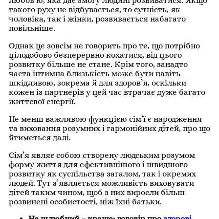
любов’ю, яка дає змогу людині розвиватися. Якщо
такого руху не відбувається, то сутність, як
чоловіка, так і жінки, розвивається набагато
повільніше.
Однак це зовсім не говорить про те, що потрібно
цілодобово безперервно кохатися, від цього
розвитку більше не стане. Крім того, занадто
часта інтимна близькість може бути навіть
шкідливою, зокрема й для здоров’я, оскільки
кожен із партнерів у цей час втрачає дуже багато
життєвої енергії.
Не менш важливою функцією сім’ї є народження
та виховання розумних і гармонійних дітей, про що
йтиметься далі.
Сім’я являє собою створену людським розумом
форму життя для ефективнішого і швидшого
розвитку як суспільства загалом, так і окремих
людей. Тут з’являється можливість виховувати
дітей таким чином, щоб з них виросли більш
розвинені особистості, ніж їхні батьки.
Не шлюбний – краще: договір про
здорові