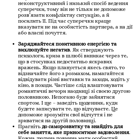
неконструктивний і низький спосіб ведення
суперечки, тому він не тільки не допоможе
розв’язати конфліктну ситуацію, а й
посилить її. Під час суперечки краще
вказувати не на особистість партнера, а на дії
або власні почуття.
Заряджайтеся позитивною енергією та
вихлюпуйте негатив
. Як стверджують
психологи, криза в шлюбі виникає через те,
що в стосунках недостатньо яскравих
вражень. Якщо планується якесь свято, то
відзначайте його з розмахом, намагайтеся
відвідувати різні виставки та заходи, ходіть у
кіно, в походи. Частіше слід влаштовувати
романтичні вечори наодинці зі своєю другою
половинкою. Непогано буде зайнятися
спортом. І ще – заведіть щоденник, куди
будете записувати те, що відчуваєте. Це
допоможе зрозуміти свої відчуття і не
зриватися на другій половинці.
Прагніть
до саморозвитку та знайдіть для
себе заняття, яке приноситиме задоволення
.
Кожна людина повинна мати особистий