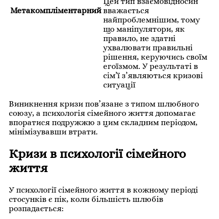
Цей тип взаємовідносин
Метакомпліментарний
вважається
найпроблемнішим, тому
що маніпулятори, як
правило, не здатні
ухвалювати правильні
рішення, керуючись своїм
егоїзмом. У результаті в
сім’ї з’являються кризові
ситуації
Виникнення кризи пов’язане з типом шлюбного
союзу, а психологія сімейного життя допомагає
впоратися подружжю з цим складним періодом,
мінімізувавши втрати.
Кризи в психології сімейного
життя
У психології сімейного життя в кожному періоді
стосунків є пік, коли більшість шлюбів
розпадається: