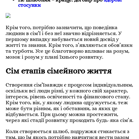
стосунки
Крім того, потрібно зазначити, що поведінка
людини в сім’ї і без неї значно відрізняється. У
першому випадку набувається новий досвід у
житті та знання. Крім того, з’являються обов’язки
та турботи. Усе це благотворно впливає на розум,
мозок і розум у плані їхнього розвитку.
Сім етапів сімейного життя
Створення сім’їзавжди є процесом індивідуальним,
оскільки всі люди різні, у кожного свій характер,
інтереси, рівень освіченості та фінансового стану.
Крім того, вік, у якому людина одружується, теж
може бути різним, як і обставини, за яких це
відбувається. При цьому можна простежити,
через які стадії розвитку проходить будь-яка сім’я.
Коли створюється шлюб, подружжя стикається з
тим, що їм якось потрібно навчитися вести разом