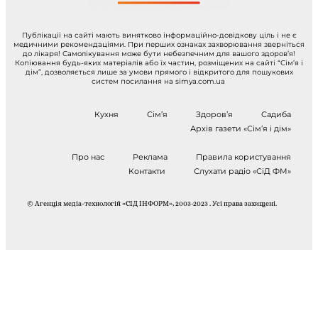
Публікації на сайті мають винятково інформаційно-довідкову ціль і не є
медичними рекомендаціями. При перших ознаках захворювання зверніться
до лікаря! Самолікування може бути небезпечним для вашого здоров’я!
Копіювання будь-яких матеріалів або їх частин, розміщених на сайті “Сім’я і
дім”, дозволяється лише за умови прямого і відкритого для пошукових
систем посилання на simya.com.ua
Кухня
Сім’я
Здоров’я
Садиба
Архів газети «Сім’я і дім»
Про нас
Реклама
Правила користування
Контакти
Слухати радіо «СіД ФМ»
© Агенція медіа-технологій «СІД ІНФОРМ», 2003-2023 . Усі права захищені.