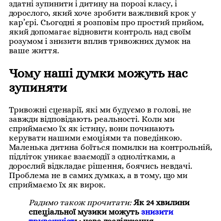
здатні зупинити і дитину на порозі класу, і
дорослого, який хоче зробити важливий крок у
кар’єрі. Сьогодні я розповім про простий прийом,
який допомагає відновити контроль над своїм
розумом і знизити вплив тривожних думок на
ваше життя.
Чому наші думки можуть нас
зупиняти
Тривожні сценарії, які ми будуємо в голові, не
завжди відповідають реальності. Коли ми
сприймаємо їх як істину, вони починають
керувати нашими емоціями та поведінкою.
Маленька дитина боїться помилки на контрольній,
підліток уникає взаємодії з однолітками, а
дорослий відкладає рішення, боячись невдачі.
Проблема не в самих думках, а в тому, що ми
сприймаємо їх як вирок.
Радимо також прочитати:
Як 24 хвилини
спеціальної музики можуть
знизити