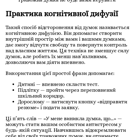
Практика когнітивної дифузії
Такий спосіб відсторонення від думок називається
когнітивною дифузією. Він допомагає створити
внутрішній простір між вами і вашими думками,
дає змогу відчути свободу та повернути контроль
над власним життям. Ця техніка не зменшує силу
думок, але робить їх менш нав’язливими,
дозволяючи вам діяти впевнено.
Використання цієї простої фрази допомагає:
Дитині — впевнено скласти тест.
Підлітку — пройти через переповнений
шкільний коридор.
Дорослому — натиснути кнопку «відправити
резюме» і подати заявку.
Ці п’ять слів — «У мене виникла думка, що…» —
можуть стати вашим особистим антистресом у
будь-якій ситуації. Навчившись відокремлювати
себе від своїх тривожних думок, ви отримаєте