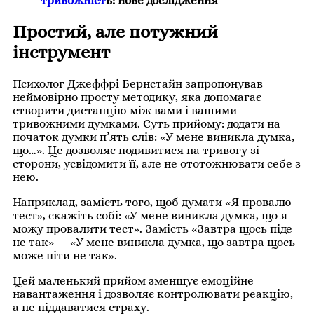
тривожніст
ь: нове дослідження
Простий, але потужний
інструмент
Психолог Джеффрі Бернстайн запропонував
неймовірно просту методику, яка допомагає
створити дистанцію між вами і вашими
тривожними думками. Суть прийому: додати на
початок думки п’ять слів: «У мене виникла думка,
що…». Це дозволяє подивитися на тривогу зі
сторони, усвідомити її, але не ототожнювати себе з
нею.
Наприклад, замість того, щоб думати «Я провалю
тест», скажіть собі: «У мене виникла думка, що я
можу провалити тест». Замість «Завтра щось піде
не так» — «У мене виникла думка, що завтра щось
може піти не так».
Цей маленький прийом зменшує емоційне
навантаження і дозволяє контролювати реакцію,
а не піддаватися страху.