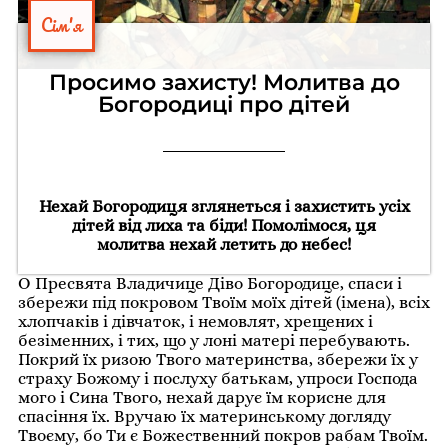
Сім'я
Просимо захисту! Молитва до
Богородиці про дітей
Нехай Богородиця зглянеться і захистить усіх
дітей від лиха та біди! Помолімося, ця
молитва нехай летить до небес!
О Пресвята Владичице Діво Богородице, спаси і
збережи під покровом Твоїм моїх дітей (імена), всіх
хлопчаків і дівчаток, і немовлят, хрещених і
безіменних, і тих, що у лоні матері перебувають.
Покрий їх ризою Твого материнства, збережи їх у
страху Божому і послуху батькам, yпроси Господа
мого і Сина Твого, нехай дарує їм корисне для
спасіння їх. Вручаю їх материнському догляду
Твоєму, бо Ти є Божественний покров рабам Твоїм.