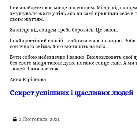
І ви знайдете своє місце під сонцем. Місце під сонц
змушували жити у тіні; або ви самі привчили себе в т
своїм життям.
За місце під сонцем треба боротись. Це закон.
І найпростіший спосіб – зайняти свою позицію. Робит
сонячного світла; його вистачить на всіх…
Бути собою небезпечно і важко. Висловлювати свої 
без свого місця також дуже погано; сонце сяде. А ми та
людей. І для нас теж…
Анна Кіріянова
Секрет успішних і щасливих людей 
2 Листопада, 2021