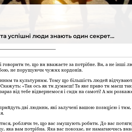
та успішні люди знають один секрет…
 говорити те, що ви вважаєте за потрібне. Ви, а не інші л
обою, не порушуючи чужих кордонів.
анним та культурним. Тому що більшість людей відчувают
 Скажуть: «Так ось як ти думаєш! Та яке право ти маєш так
зараз від тебе відвернемося і сиди на самоті! А ми розкаж
рийдуть дві людини, які залучені вашою позицією і тим, я
я.
тися, роблячи те, що вас змушують робити. До вас потягн
у, яка вам потрібна. Яка вас покохає, не намагаючись вик