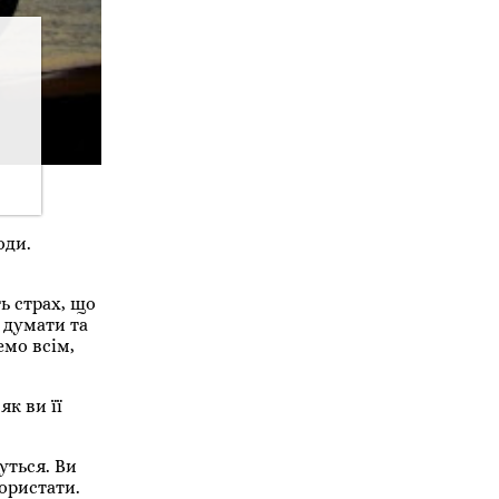
юди.
ь страх, що
 думати та
емо всім,
к ви її
уться. Ви
ористати.