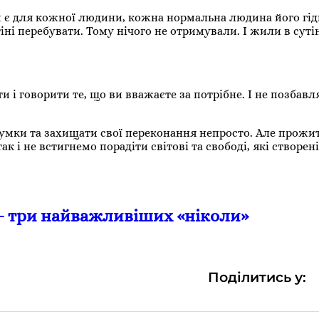
ем є для кожної людини, кожна нормальна людина його гід
іні перебувати. Тому нічого не отримували. І жили в суті
и і говорити те, що ви вважаєте за потрібне. І не позбав
думки та захищати свої переконання непросто. Але прожи
к і не встигнемо порадіти світові та свободі, які створені
– три найважливіших «ніколи»
Поділитись у: