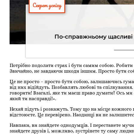
Секрет успіху
По-справжньому щасливі 
Потрібно подолати страх і бути самим собою. Робити і
Звичайно, не завдаючи шкоди іншим. Просто бути с
Це не просто – просто бути собою, залишаючись гум
від них відійдуть. Позбавлять любові та спілкування.
говорити! Взагалі, яке ти маєш право думати? Ось ми 
який ти насправді!».
Нехай підуть і розкажуть. Тому що на місце кожного п
відстоюєте. Це перевірено. Наодинці ви не залишитес
Навпаки, ви знайдете однодумців. І перестанете мучи
знайдете друзів і, можливо, зустрінете ту саму людин