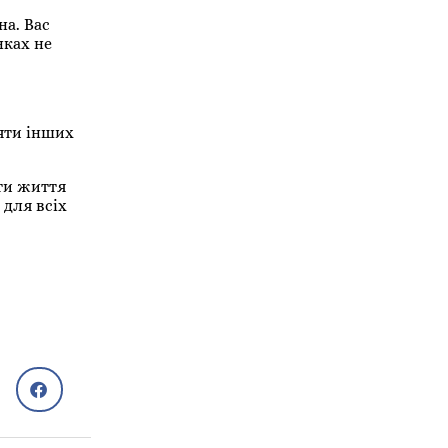
на. Вас
нках не
ляти інших
ти життя
 для всіх