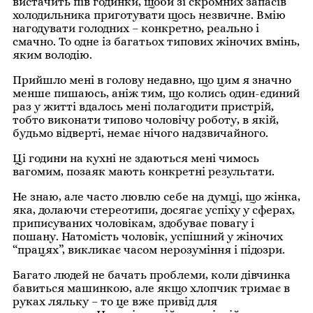
вистачить пів годинки, щоби зі скромних запасів
холодильника приготувати щось незвичне. Вмію
нагодувати голодних – конкретно, реально і
смачно. То одне із багатьох типових жіночих вмінь,
яким володію.
Прийшло мені в голову недавно, що цим я значно
менше пишаюсь, аніж тим, що колись один-єдиний
раз у житті вдалось мені полагодити пристрій,
тобто виконати типово чоловічу роботу, в якій,
будьмо відверті, немає нічого надзвичайного.
Ці години на кухні не здаються мені чимось
вагомим, позаяк мають конкретні результати.
Не знаю, але часто лювлю себе на думці, що жінка,
яка, долаючи стереотипи, досягає успіху у сферах,
приписуваних чоловікам, здобуває повагу і
пошану. Натомість чоловік, успішний у жіночих
“працях”, викликає часом нерозуміння і підозри.
Багато людей не бачать проблеми, коли дівчинка
бавиться машинкою, але якщо хлопчик тримає в
руках ляльку – то це вже привід для