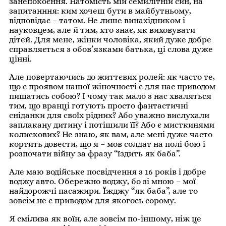
занепокоєння. Натомість мій семилітній син, на
запитанння: ким хочеш бути в майбутньому,
відповідає – татом. Не лише винахідником і
науковцем, але й тим, хто знає, як виховувати
дітей. Для мене, жінки чоловіка, який дуже добре
справляється з обов’язками батька, ці слова дуже
цінні.
Але повертаючись до життєвих ролей: як часто те,
що є проявом нашої жіночності є для нас приводом
пишатись собою? І чому так мало з нас хваляться
тим, що вранці готують просто фантастичні
сніданки для своїх рідних? Або уважно вислухали
заплакану дитину і потішили її? Або є мисткинями
колискових? Не знаю, як вам, але мені дуже часто
кортить довести, що я – мов солдат на полі бою і
розпочати війну за фразу “їздить як баба”.
Але маю водійське посвідчення з 16 років і добре
воджу авто. Обережно воджу, бо зі мною – мої
найдорожчі пасажири. Їжджу “як баба”, але то
зовсім не є приводом для якогось сорому.
Я смілива як воїн, але зовсім по-іншому, ніж це