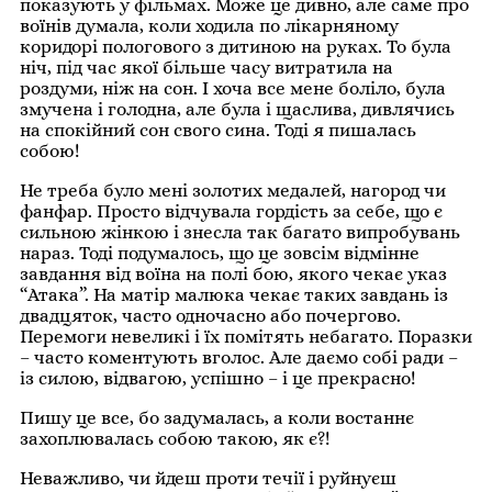
показують у фільмах. Може це дивно, але саме про
воїнів думала, коли ходила по лікарняному
коридорі пологового з дитиною на руках. То була
ніч, під час якої більше часу витратила на
роздуми, ніж на сон. І хоча все мене боліло, була
змучена і голодна, але була і щаслива, дивлячись
на спокійний сон свого сина. Тоді я пишалась
собою!
Не треба було мені золотих медалей, нагород чи
фанфар. Просто відчувала гордість за себе, що є
сильною жінкою і знесла так багато випробувань
нараз. Тоді подумалось, що це зовсім відмінне
завдання від воїна на полі бою, якого чекає указ
“Атака”. На матір малюка чекає таких завдань із
двадцяток, часто одночасно або почергово.
Перемоги невеликі і їх помітять небагато. Поразки
– часто коментують вголос. Але даємо собі ради –
із силою, відвагою, успішно – і це прекрасно!
Пишу це все, бо задумалась, а коли востаннє
захоплювалась собою такою, як є?!
Неважливо, чи йдеш проти течії і руйнуєш