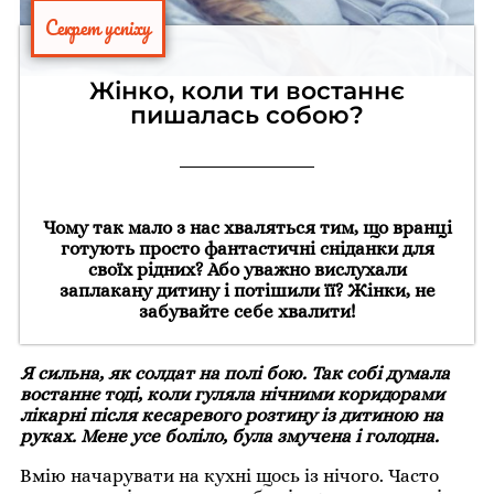
Секрет успіху
Жінко, коли ти востаннє
пишалась собою?
Чому так мало з нас хваляться тим, що вранці
готують просто фантастичні сніданки для
своїх рідних? Або уважно вислухали
заплакану дитину і потішили її? Жінки, не
забувайте себе хвалити!
Я сильна, як солдат на полі бою. Так собі думала
востаннє тоді, коли гуляла нічними коридорами
лікарні після кесаревого розтину із дитиною на
руках. Мене усе боліло, була змучена і голодна.
Вмію начарувати на кухні щось із нічого. Часто