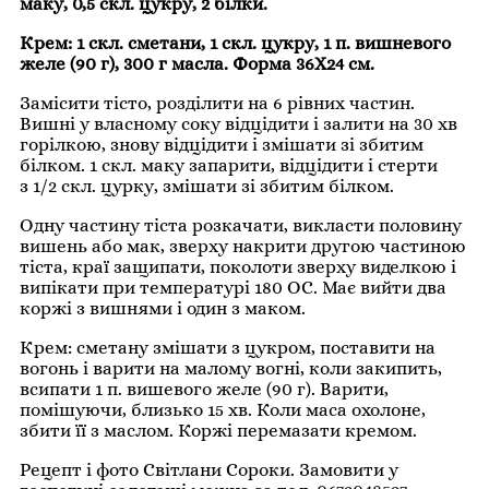
маку, 0,5 скл. цукру, 2 білки.
Крем: 1 скл. сметани, 1 скл. цукру, 1 п. вишневого
желе (90 г), 300 г масла. Форма 36Х24 см.
Замісити тісто, розділити на 6 рівних частин.
Вишні у власному соку відцідити і залити на 30 хв
горілкою, знову відцідити і змішати зі збитим
білком. 1 скл. маку запарити, відцідити і стерти
з 1/2 скл. цурку, змішати зі збитим білком.
Одну частину тіста розкачати, викласти половину
вишень або мак, зверху накрити другою частиною
тіста, краї защипати, поколоти зверху виделкою і
випікати при температурі 180 ОС. Має вийти два
коржі з вишнями і один з маком.
Крем: сметану змішати з цукром, поставити на
вогонь і варити на малому вогні, коли закипить,
всипати 1 п. вишевого желе (90 г). Варити,
помішуючи, близько 15 хв. Коли маса охолоне,
збити її з маслом. Коржі перемазати кремом.
Рецепт і фото Світлани Сороки. Замовити у