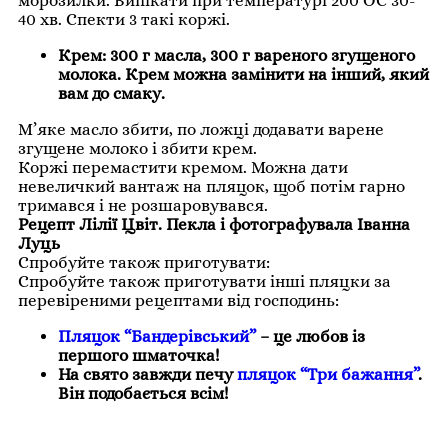
морозилки. Випікати при температурі 200 ОС 30-
40 хв. Спекти 3 такі коржі.
Крем: 300 г масла, 300 г вареного згущеного
молока. Крем можна замінити на інший, який
вам до смаку.
М’яке масло збити, по ложці додавати варене
згущене молоко і збити крем.
Коржі перемастити кремом. Можна дати
невеличкий вантаж на пляцок, щоб потім гарно
тримався і не розшаровувався.
Рецепт Лілії Цвіт. Пекла і фотографувала Іванна
Луць
Спробуйте також приготувати:
Спробуйте також приготувати інші пляцки за
перевіреними рецептами від господинь:
Пляцок “Бандерівський”
– це любов із
першого шматочка!
На свято завжди печу
пляцок “Три бажання”
.
Він подобається всім!