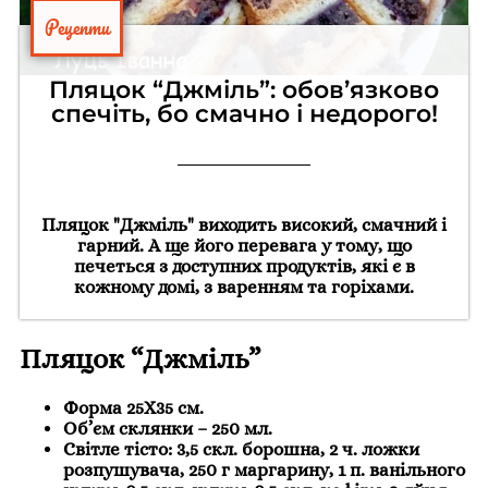
Рецепти
Пляцок “Джміль”: обов’язково
спечіть, бо смачно і недорого!
Пляцок "Джміль" виходить високий, смачний і
гарний. А ще його перевага у тому, що
печеться з доступних продуктів, які є в
кожному домі, з варенням та горіхами.
Пляцок “Джміль”
Форма 25Х35 см.
Об’єм склянки – 250 мл.
Світле тісто: 3,5 скл. борошна, 2 ч. ложки
розпушувача, 250 г маргарину, 1 п. ванільного