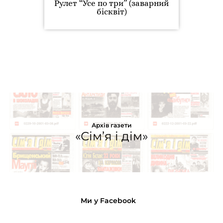
Рулет “Усе по три” (заварний
бісквіт)
Архів газети
«Сім’я і дім»
Ми у Facebook