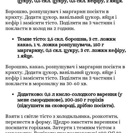
цукру, 0,5 скл. цукру, 0,5 скл. кефіру, 2 яйця.
Борошно, розпушувач і маргарин посікти в
крихту. Додати цукор, ванільний цукор, яйця і
кефір і замісити тісто. Поділити на 3 частини і
покласти в холод на 2 години.
Темне тісто: 2,5 скл. борошна, 3 ст. ложки
какао, 1 ч. ложка розпушувача, 150 г
маргарину, 0,5 скл. цукру, 3 ст. ложки кефіру,
1 яйце.
Борошно, какао, розпушувач і маргарин посікти в
крихту. Додати цукор, ванільний цукор, яйце і
кефір і замісити тісто. Поділити на 3 частини і
покласти в морозилку на 30-60 хв.
Додатково: 0,5 л кисло-солодкого варення (у
мене смородинове), 200-250 г горіхів
(підсушити на сковороді, дрібно посікти).
Взяти 1 світле тісто з холодильника, розкотити,
перенести в форму. Щедро змастити варенням і
посипати горіхами. Затерти 1 темним тістом з