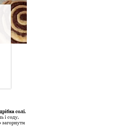
дрібка солі.
 і соду,
о загорнути