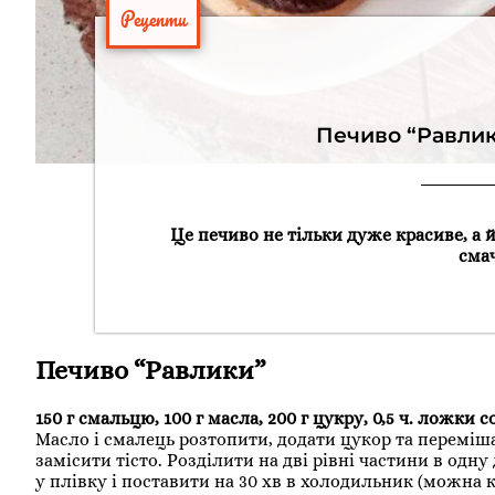
Рецепти
Печиво “Равлики
Це печиво не тільки дуже красиве, а й
сма
Печиво “Равлики”
150 г смальцю, 100 г масла, 200 г цукру, 0,5 ч. ложки с
Масло і смалець розтопити, додати цукор та переміша
замісити тісто. Розділити на дві рівні частини в одну
у плівку і поставити на 30 хв в холодильник (можна кл