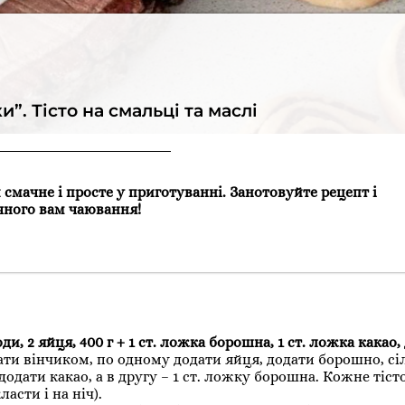
”. Тісто на смальці та маслі
 смачне і просте у приготуванні. Занотовуйте рецепт і
чного вам чаювання!
оди, 2 яйця, 400 г + 1 ст. ложка борошна, 1 ст. ложка какао, 
ти вінчиком, по одному додати яйця, додати борошно, сіль
 додати какао, а в другу – 1 ст. ложку борошна. Кожне тіст
асти і на ніч).