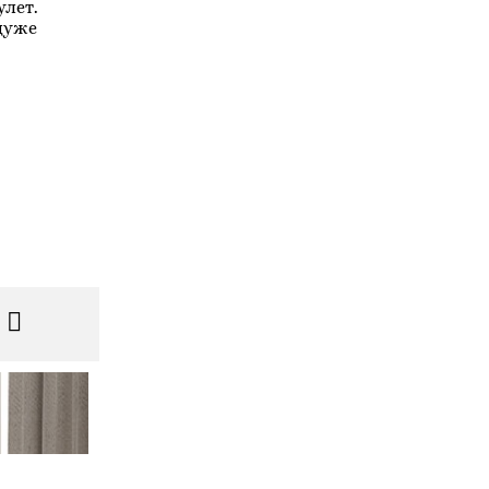
улет.
 дуже