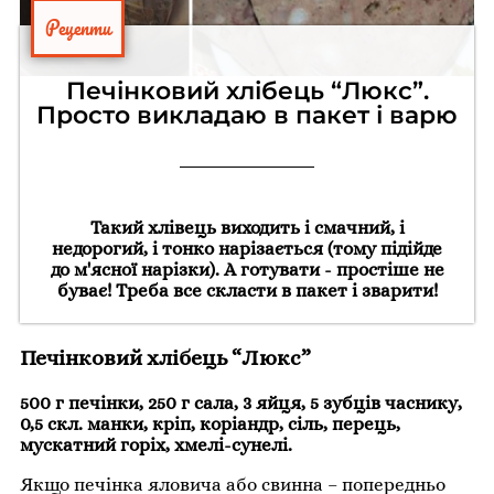
Рецепти
Печінковий хлібець “Люкс”.
Просто викладаю в пакет і варю
Такий хлівець виходить і смачний, і
недорогий, і тонко нарізається (тому підійде
до м'ясної нарізки). А готувати - простіше не
буває! Треба все скласти в пакет і зварити!
Печінковий хлібець “Люкс”
500 г печінки, 250 г сала, 3 яйця, 5 зубців часнику,
0,5 скл. манки, кріп, коріандр, сіль, перець,
мускатний горіх, хмелі-сунелі.
Якщо печінка яловича або свинна – попередньо