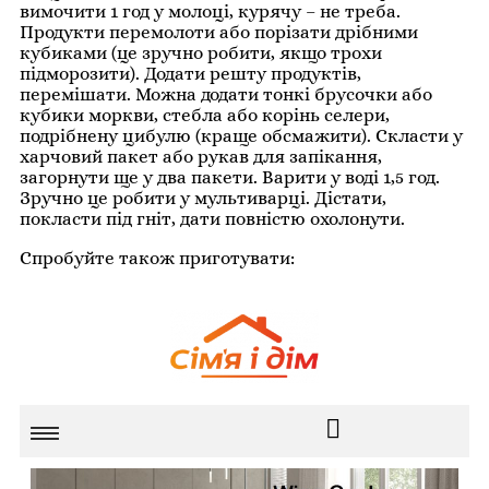
вимочити 1 год у молоці, курячу – не треба.
Продукти перемолоти або порізати дрібними
кубиками (це зручно робити, якщо трохи
підморозити). Додати решту продуктів,
перемішати. Можна додати тонкі брусочки або
кубики моркви, стебла або корінь селери,
подрібнену цибулю (краще обсмажити). Скласти у
харчовий пакет або рукав для запікання,
загорнути ще у два пакети. Варити у воді 1,5 год.
Зручно це робити у мультиварці. Дістати,
покласти під гніт, дати повністю охолонути.
Спробуйте також приготувати: