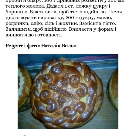
Зробити опару: 100 г дріжджів розвести у 200 мл
теплого молока. Додати 1 ст. ложку цукру і
борошно. Відставити, щоб тісто підійшло. Після
цього додати сироватку, 200 г цукру, масло,
родзинки, олію, сіль і жовтки. Замісити тісто.
Залишити, щоб підійшло. Викласти у форми і
випікати до готовності.
Рецепт і фото: Наталія Бельо