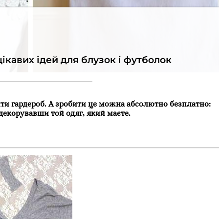
ікавих ідей для блузок і футболок
ити гардероб. А зробити це можна абсолютно безплатно:
екорувавши той одяг, який маєте.