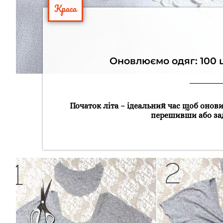
Краса
Оновлюємо одяг: 100 ц
Початок літа – ідеальний час щоб онов
перешивши або зад