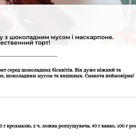
ку з шоколадним мусом і маскарпоне.
ественний торт!
рит серед шоколадних бісквітів. Він дуже ніжний та
оне, шоколадним мусом та вишнями. Смакота неймовірна!
 20 г крохмалю, 2 ч. ложка розпушувача, 40 г какао, 100 г р