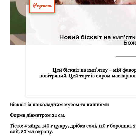
Рецепти
Новий бісквіт на кип’ят
Бож
Цей бісквіт на кип’ятку – мій фаво
повітряний. Цей торт із сиром маскарп
Бісквіт із шоколадним мусом та вишнями
Форма діаметром 22 см.
Тісто: 4 яйця, 140 г цукру, дрібка солі, 110 г борошна,
олії, 80 мл окропу.