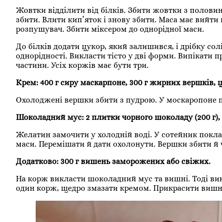
Жовтки відділити від білків. Збити жовтки з половин
збити. Влити кип’яток і знову збити. Маса має вийти 
розпушувач. Збити міксером до однорідної маси.
До білків додати цукор, який залишився, і дрібку со
однорідності. Викласти тісто у дві форми. Випікати п
частини. Усіх коржів має бути три.
Крем: 400 г сиру маскарпоне, 300 г жирних вершків, 
Охолоджені вершки збити з пудрою. У москаропоне по
Шоколадний мус: 2 плитки чорного шоколаду (200 г), 2
Желатин замочити у холодній воді. У сотейник покл
маси. Перемішати й дати охолонути. Вершки збити й
Додатково: 300 г вишень заморожених або свіжих.
На корж викласти шоколадний мус та вишні. Тоді вик
один корж, щедро змазати кремом. Прикрасити виш