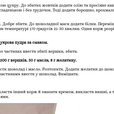
ою цукру. До збитих жовтків додати олію та просіяне как
гладенькою і без грудочок. Тоді додати борошно, крохмаль
лі. Добре збити. До шоколадної маси додати білки. Перемі
ри температурі 170 градусів 25-30 хвилин. Один корж розрі
цукрова пудра за смаком.
 частинах ввести збиті вершки, збити.
00 г вершків, 30 г масла, 8 г желатину.
асти шоколад і масло. Розтопити. Додати желатин до шок
 частинами ввести у шоколад. Вимішати.
ласти інший корж й змазати кремом, викласти вишні, а т
нями.