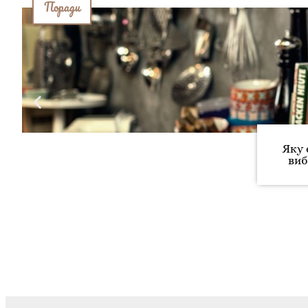
Поради
Яку 
виб