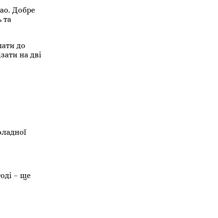
ао. Добре
 та
шати до
зати на дві
оладної
оді – ще